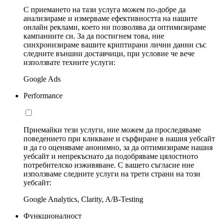
С приемането на тази услуга можем по-добре да
анализираме и измерваме ефективността на нашите
онлайн реклами, което ни позволява да оптимизираме
кампаниите си. За да постигнем това, ние
синхронизираме вашите криптирани лични данни със
следните външни доставчици, при условие че вече
използвате техните услуги:
Google Ads
Performance
Приемайки тези услуги, ние можем да проследяваме
поведението при кликване и сърфиране в нашия уебсайт
и да го оценяваме анонимно, за да оптимизираме нашия
уебсайт и непрекъснато да подобряваме цялостното
потребителско изживяване. С вашето съгласие ние
използваме следните услуги на трети страни на този
уебсайт:
Google Analytics, Clarity, A/B-Testing
Функционалност