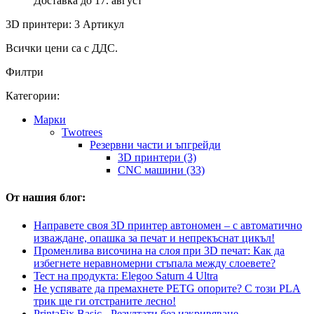
Доставка до 17. август
3D принтери: 3 Артикул
Всички цени са с ДДС.
Филтри
Категории:
Mарки
Twotrees
Резервни части и ъпгрейди
3D принтери (3)
CNC машини (33)
От нашия блог:
Направете своя 3D принтер автономен – с автоматично
изваждане, опашка за печат и непрекъснат цикъл!
Променлива височина на слоя при 3D печат: Как да
избегнете неравномерни стъпала между слоевете?
Тест на продукта: Elegoo Saturn 4 Ultra
Не успявате да премахнете PETG опорите? С този PLA
трик ще ги отстраните лесно!
PrintaFix Basic - Резултати без изкривяване