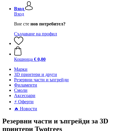
Вход
Вход
Вие сте
нов потребител?
Създаване на профил
Кошница
€ 0,00
Mарки
3D принтери и други
Резервни части и ъпгрейди
Филаменти
Смоли
Аксесоари
⚡ Оферти
🔥 Новости
Резервни части и ъпгрейди за 3D
принтери Twotrees