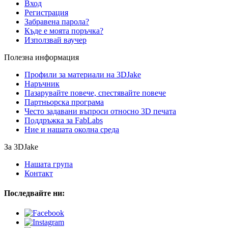
Вход
Регистрация
Забравена парола?
Къде е моята поръчка?
Използвай ваучер
Полезна информация
Профили за материали на 3DJake
Наръчник
Пазарувайте повече, спестявайте повече
Партньорска програма
Често задавани въпроси относно 3D печата
Поддръжка за FabLabs
Ние и нашата околна среда
За 3DJake
Нашата група
Контакт
Последвайте ни: