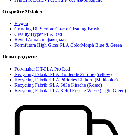
Открийте 3DJake:
Elegoo
Grinding Bit Storage Case с Cleaning Brush
Creality Hyper PLA Red
Revell Aqua - кафяво, мат
Formfutura High Gloss PLA ColorMorph Blue & Green
Нови продукти:
Polymaker HT-PLA Pro Red
Recycling Fabrik rPLA Kühlende Zitrone (Yellow)
Recycling Fabrik rPLA Püriertes Einhorn (Multicolor)
Recycling Fabrik rPLA Süße Kirsche (Rosso)
Recycling Fabrik rPLA Refill Frische Wiese (Light Green)