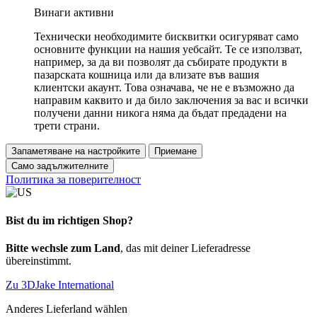
Винаги активни
Технически необходимите бисквитки осигуряват само
основните функции на нашия уебсайт. Те се използват,
например, за да ви позволят да събирате продукти в
пазарската кошница или да влизате във вашия
клиентски акаунт. Това означава, че не е възможно да
направим каквито и да било заключения за вас и всички
получени данни никога няма да бъдат предадени на
трети страни.
Запаметяване на настройките
Приемане
Само задължителните
Политика за поверителност
Bist du im richtigen Shop?
Bitte wechsle zum Land
, das mit deiner Lieferadresse
übereinstimmt.
Zu 3DJake International
Anderes Lieferland wählen