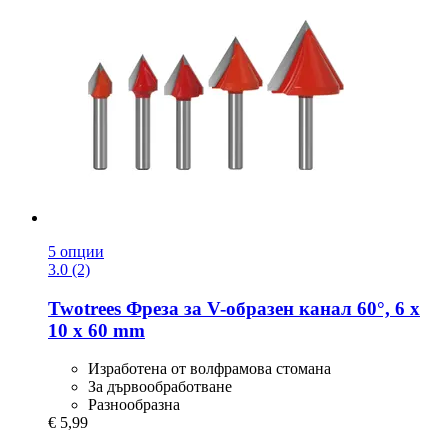
5 опции
3.0 (2)
Twotrees
Фреза за V-​образен канал 60°, 6 x
10 x 60 mm
Изработенa от волфрамова стомана
За дървообработване
Разнообразна
€ 5,99