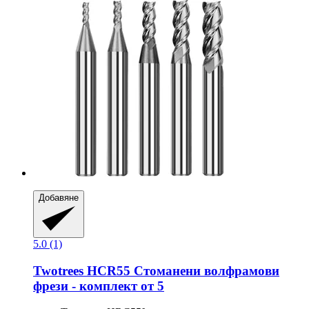
Добавяне
5.0 (1)
Twotrees
HCR55 Стоманени волфрамови
фрези -​ комплект от 5