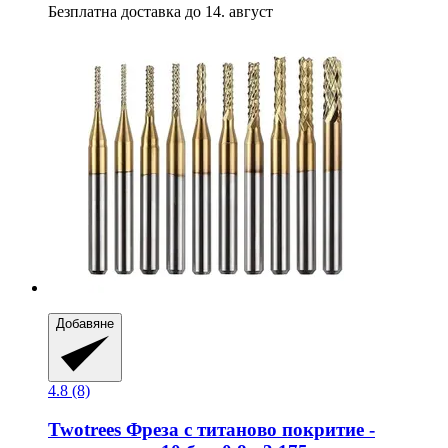
Безплатна доставка до 14. август
Добавяне
4.8 (8)
Twotrees
Фреза с титаново покритие -​