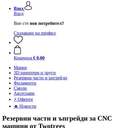
Вход
Вход
Вие сте
нов потребител?
Създаване на профил
Кошница
€ 0,00
Mарки
3D принтери и други
Резервни части и ъпгрейди
Филаменти
Смоли
Аксесоари
⚡ Оферти
🔥 Новости
Резервни части и ъпгрейди за CNC
машини от Twotrees