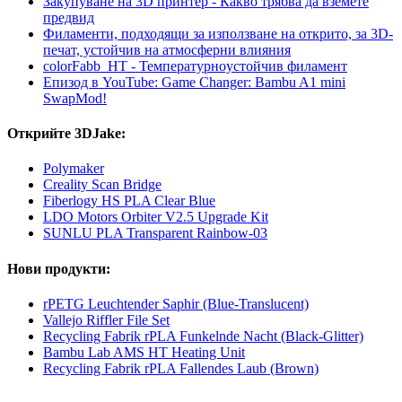
Закупуване на 3D принтер - Какво трябва да вземете
предвид
Филаменти, подходящи за използване на открито, за 3D-
печат, устойчив на атмосферни влияния
colorFabb_HT - Температурнoустойчив филамент
Епизод в YouTube: Game Changer: Bambu A1 mini
SwapMod!
Открийте 3DJake:
Polymaker
Creality Scan Bridge
Fiberlogy HS PLA Clear Blue
LDO Motors Orbiter V2.5 Upgrade Kit
SUNLU PLA Transparent Rainbow-03
Нови продукти:
rPETG Leuchtender Saphir (Blue-Translucent)
Vallejo Riffler File Set
Recycling Fabrik rPLA Funkelnde Nacht (Black-Glitter)
Bambu Lab AMS HT Heating Unit
Recycling Fabrik rPLA Fallendes Laub (Brown)