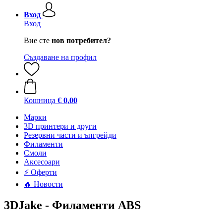
Вход
Вход
Вие сте
нов потребител?
Създаване на профил
Кошница
€ 0,00
Mарки
3D принтери и други
Резервни части и ъпгрейди
Филаменти
Смоли
Аксесоари
⚡ Оферти
🔥 Новости
3DJake - Филаменти ABS