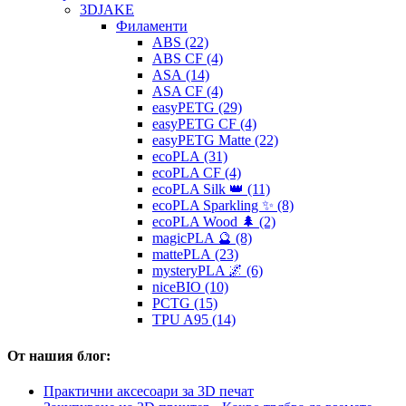
3DJAKE
Филаменти
ABS (22)
ABS CF (4)
ASA (14)
ASA CF (4)
easyPETG (29)
easyPETG CF (4)
easyPETG Matte (22)
ecoPLA (31)
ecoPLA CF (4)
ecoPLA Silk 👑 (11)
ecoPLA Sparkling ✨ (8)
ecoPLA Wood 🌲 (2)
magicPLA 🔮 (8)
mattePLA (23)
mysteryPLA 🌌 (6)
niceBIO (10)
PCTG (15)
TPU A95 (14)
От нашия блог:
Практични аксесоари за 3D печат