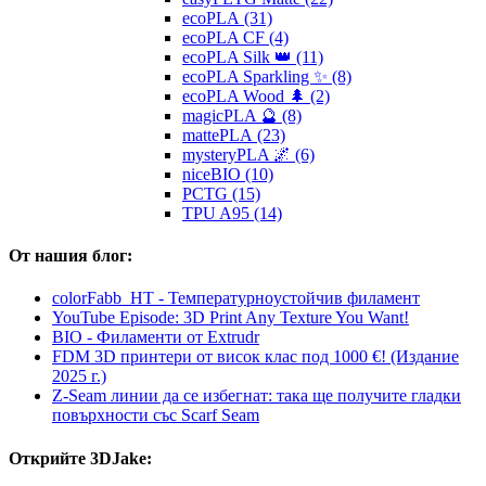
ecoPLA (31)
ecoPLA CF (4)
ecoPLA Silk 👑 (11)
ecoPLA Sparkling ✨ (8)
ecoPLA Wood 🌲 (2)
magicPLA 🔮 (8)
mattePLA (23)
mysteryPLA 🌌 (6)
niceBIO (10)
PCTG (15)
TPU A95 (14)
От нашия блог:
colorFabb_HT - Температурнoустойчив филамент
YouTube Episode: 3D Print Any Texture You Want!
BIO - Филаменти от Extrudr
FDM 3D принтери от висок клас под 1000 €! (Издание
2025 г.)
Z-Seam линии да се избегнат: така ще получите гладки
повърхности със Scarf Seam
Открийте 3DJake: