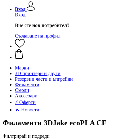
Вход
Вход
Вие сте
нов потребител?
Създаване на профил
Mарки
3D принтери и други
Резервни части и ъпгрейди
Филаменти
Смоли
Аксесоари
⚡ Оферти
🔥 Новости
Филаменти 3DJake ecoPLA CF
Филтрирай и подреди