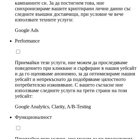
кампаниите си. За да постигнем това, ние
синхронизираме вашите криптирани лични данни със
следните външни доставчици, при условие че вече
използвате техните услуги:
Google Ads
Performance
Приемайки тези услуги, ние можем да проследяваме
поведението при кликване и сърфиране в нашия уебсайт
и да го оценяваме анонимно, за да оптимизираме нашия
уебсайт и непрекъснато да подобряваме цялостното
потребителско изживяване. С вашето съгласие ние
използваме следните услуги на трети страни на този
уебсайт:
Google Analytics, Clarity, A/B-Testing
Функционалност
Приемайки тези услуги, ние можем да ви предоставим