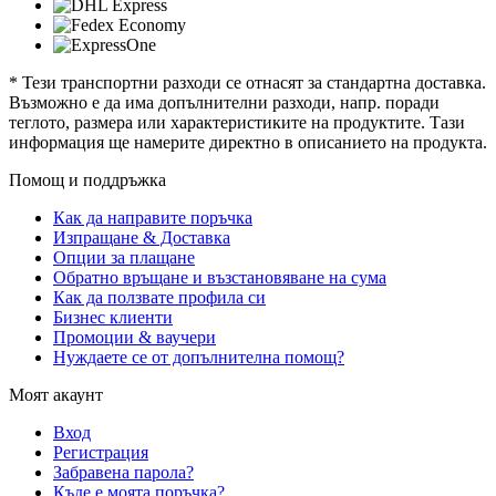
* Тези транспортни разходи се отнасят за стандартна доставка.
Възможно е да има допълнителни разходи, напр. поради
теглото, размера или характеристиките на продуктите. Тази
информация ще намерите директно в описанието на продукта.
Помощ и поддръжка
Как да направите поръчка
Изпращане & Доставка
Опции за плащане
Обратно връщане и възстановяване на сума
Как да ползвате профила си
Бизнес клиенти
Промоции & ваучери
Нуждаете се от допълнителна помощ?
Моят акаунт
Вход
Регистрация
Забравена парола?
Къде е моята поръчка?