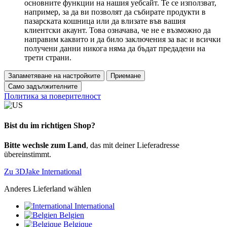
основните функции на нашия уебсайт. Те се използват,
например, за да ви позволят да събирате продукти в
пазарската кошница или да влизате във вашия
клиентски акаунт. Това означава, че не е възможно да
направим каквито и да било заключения за вас и всички
получени данни никога няма да бъдат предадени на
трети страни.
Запаметяване на настройките
Приемане
Само задължителните
Политика за поверителност
Bist du im richtigen Shop?
Bitte wechsle zum Land
, das mit deiner Lieferadresse
übereinstimmt.
Zu 3DJake International
Anderes Lieferland wählen
International
Belgien
Belgique