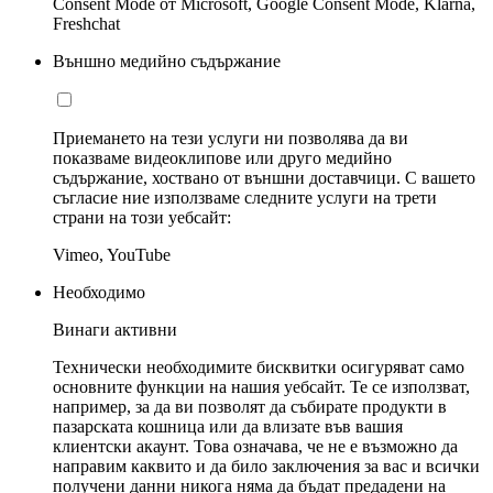
Consent Mode от Microsoft, Google Consent Mode, Klarna,
Freshchat
Външно медийно съдържание
Приемането на тези услуги ни позволява да ви
показваме видеоклипове или друго медийно
съдържание, хоствано от външни доставчици. С вашето
съгласие ние използваме следните услуги на трети
страни на този уебсайт:
Vimeo, YouTube
Необходимо
Винаги активни
Технически необходимите бисквитки осигуряват само
основните функции на нашия уебсайт. Те се използват,
например, за да ви позволят да събирате продукти в
пазарската кошница или да влизате във вашия
клиентски акаунт. Това означава, че не е възможно да
направим каквито и да било заключения за вас и всички
получени данни никога няма да бъдат предадени на