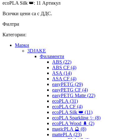
ecoPLA Silk 👑: 11 Артикул
Всички цени са с ДДС.
Филтри
Категории:
Mарки
3DJAKE
Филаменти
ABS (22)
ABS CF (4)
ASA (14)
ASA CF (4)
easyPETG (29)
easyPETG CF (4)
easyPETG Matte (22)
ecoPLA (31)
ecoPLA CF (4)
ecoPLA Silk 👑 (11)
ecoPLA Sparkling ✨ (8)
ecoPLA Wood 🌲 (2)
magicPLA 🔮 (8)
mattePLA (23)