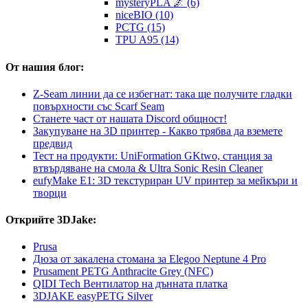
mysteryPLA 🌌 (6)
niceBIO (10)
PCTG (15)
TPU A95 (14)
От нашия блог:
Z-Seam линии да се избегнат: така ще получите гладки
повърхности със Scarf Seam
Станете част от нашата Discord общност!
Закупуване на 3D принтер - Какво трябва да вземете
предвид
Тест на продукти: UniFormation GKtwo, станция за
втвърдяване на смола & Ultra Sonic Resin Cleaner
eufyMake E1: 3D текстуриран UV принтер за мейкъри и
творци
Открийте 3DJake:
Prusa
Дюза от закалена стомана за Elegoo Neptune 4 Pro
Prusament PETG Anthracite Grey (NFC)
QIDI Tech Вентилатор на дънната платка
3DJAKE easyPETG Silver