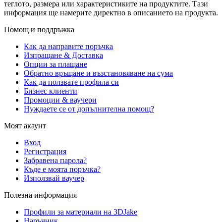
теглото, размера или характеристиките на продуктите. Тази
информация ще намерите директно в описанието на продукта.
Помощ и поддръжка
Как да направите поръчка
Изпращане & Доставка
Опции за плащане
Обратно връщане и възстановяване на сума
Как да ползвате профила си
Бизнес клиенти
Промоции & ваучери
Нуждаете се от допълнителна помощ?
Моят акаунт
Вход
Регистрация
Забравена парола?
Къде е моята поръчка?
Използвай ваучер
Полезна информация
Профили за материали на 3DJake
Наръчник