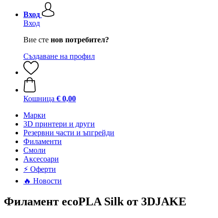
Вход
Вход
Вие сте
нов потребител?
Създаване на профил
Кошница
€ 0,00
Mарки
3D принтери и други
Резервни части и ъпгрейди
Филаменти
Смоли
Аксесоари
⚡ Оферти
🔥 Новости
Филамент ecoPLA Silk от 3DJAKE