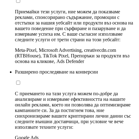
Приемайки тези услуги, ние можем да показваме
реклами, спонсорирано съдържание, промоции с
отстъпки за нашия уебсайт или продукти въз основа на
вашето поведение при сърфиране и пазаруване и да
измерваме успеха им. С ваше съгласие използваме
следните услуги от трети страни на този уебсайт:
Meta-Pixel, Microsoft Advertising, creativecdn.com
(RTBHouse), TikTok Pixel, Препоръки за продукти въз
основа на кликове, Ads Defender
Разширено проследяване на конверсии
С приемането на тази услуга можем по-добре да
анализираме и измерваме ефективността на нашите
онлайн реклами, което ни позволява да оптимизираме
кампаниите си. За да постигнем това, ние
синхронизираме вашите криптирани лични данни със
следните външни доставчици, при условие че вече
използвате техните услуги:
Google Ads