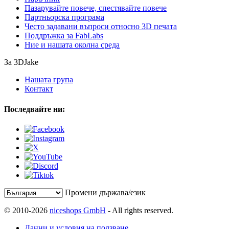
Пазарувайте повече, спестявайте повече
Партньорска програма
Често задавани въпроси относно 3D печата
Поддръжка за FabLabs
Ние и нашата околна среда
За 3DJake
Нашата група
Контакт
Последвайте ни:
Промени държава/език
© 2010-2026
niceshops GmbH
- All rights reserved.
Данни и условия на ползване