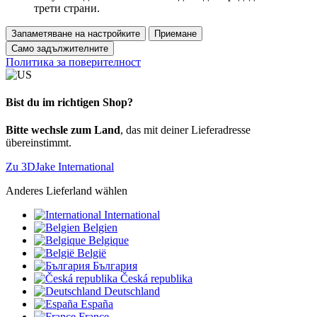
трети страни.
Запаметяване на настройките
Приемане
Само задължителните
Политика за поверителност
Bist du im richtigen Shop?
Bitte wechsle zum Land
, das mit deiner Lieferadresse
übereinstimmt.
Zu 3DJake International
Anderes Lieferland wählen
International
Belgien
Belgique
België
България
Česká republika
Deutschland
España
France