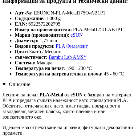
Информация за продукта и технически данни:
Арт.-№:
ESUNCN-PLA-Metal175O-AB1P1
Съдържание:
1.000 g
EAN:
6922572202795
Номер на производителя:
PLA-Metal175O-AB1P1
Марки (производители):
eSUN
Диаметър:
1,75 mm
Видове продукти:
PLA Филамент
Цвят:
Злато / Месинг
съвместимост:
Bambu Lab AMS*
Система:
Макара
Температура на печат:
190 - 230 °C
Температура на нагревателната плоча:
45 - 60 °C
Описание
Лесният за печат
PLA-Metal от eSUN
е базиран на материал
PLA и предлага същата надеждност като стандартния PLA.
Обектите, отпечатани с него, имат гладка повърхност и
завладяващ метален блясък, който пленява и най-
взискателното око.
Идеален е за отпечатване на играчки, фигурки и декоративни
предмети.