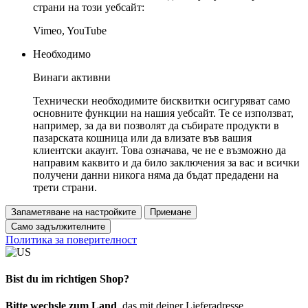
страни на този уебсайт:
Vimeo, YouTube
Необходимо
Винаги активни
Технически необходимите бисквитки осигуряват само
основните функции на нашия уебсайт. Те се използват,
например, за да ви позволят да събирате продукти в
пазарската кошница или да влизате във вашия
клиентски акаунт. Това означава, че не е възможно да
направим каквито и да било заключения за вас и всички
получени данни никога няма да бъдат предадени на
трети страни.
Запаметяване на настройките
Приемане
Само задължителните
Политика за поверителност
Bist du im richtigen Shop?
Bitte wechsle zum Land
, das mit deiner Lieferadresse