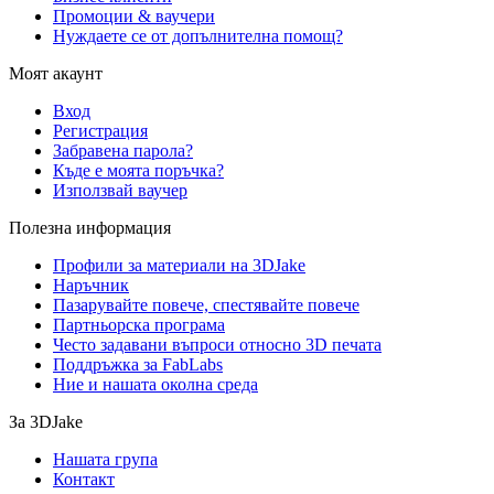
Промоции & ваучери
Нуждаете се от допълнителна помощ?
Моят акаунт
Вход
Регистрация
Забравена парола?
Къде е моята поръчка?
Използвай ваучер
Полезна информация
Профили за материали на 3DJake
Наръчник
Пазарувайте повече, спестявайте повече
Партньорска програма
Често задавани въпроси относно 3D печата
Поддръжка за FabLabs
Ние и нашата околна среда
За 3DJake
Нашата група
Контакт