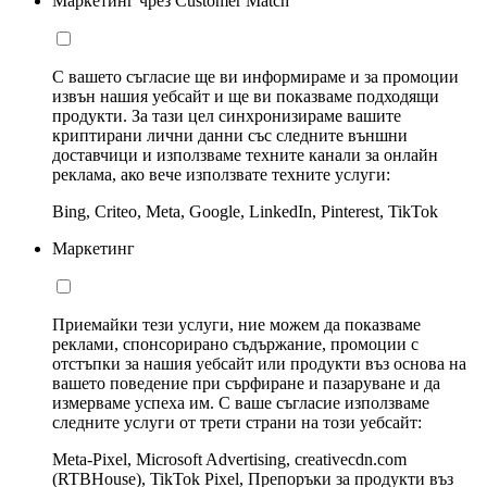
Маркетинг чрез Customer Match
С вашето съгласие ще ви информираме и за промоции
извън нашия уебсайт и ще ви показваме подходящи
продукти. За тази цел синхронизираме вашите
криптирани лични данни със следните външни
доставчици и използваме техните канали за онлайн
реклама, ако вече използвате техните услуги:
Bing, Criteo, Meta, Google, LinkedIn, Pinterest, TikTok
Маркетинг
Приемайки тези услуги, ние можем да показваме
реклами, спонсорирано съдържание, промоции с
отстъпки за нашия уебсайт или продукти въз основа на
вашето поведение при сърфиране и пазаруване и да
измерваме успеха им. С ваше съгласие използваме
следните услуги от трети страни на този уебсайт:
Meta-Pixel, Microsoft Advertising, creativecdn.com
(RTBHouse), TikTok Pixel, Препоръки за продукти въз