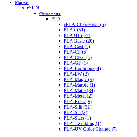
Mарки
eSUN
Филамент
PLA
ePLA-Chameleon (5)
PLA+ (51)
PLA+HS (44)
PLA Basic (20)
PLA-Cast (1)
PLA-CF (5)
PLA-Clear (5)
PLA-GF (1)
PLA-Luminous (4)
PLA-LW (2)
PLA-Magic (4)
PLA-Marble (1)
PLA-Matte (34)
PLA-Metal (2)
PLA-Rock (8)
PLA-Silk (31)
PLA-ST (3)
PLA-Stars (1)
PLA-Twinkling (1)
PLA-UV Color Change (7)