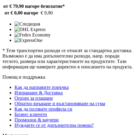
от € 79,90 нагоре
безплатно*
от € 0,00 нагоре
€ 9,90
* Тези транспортни разходи се отнасят за стандартна доставка.
Възможно е да има допълнителни разходи, напр. поради
теглото, размера или характеристиките на продуктите. Тази
информация ще намерите директно в описанието на продукта.
Помощ и поддръжка
Как да направите поръчка
Изпращане & Доставка
Опции за плащане
Обратно връщане и възстановяване на сума
Как да ползвате профила си
Бизнес клиенти
Промоции & ваучери
Нуждаете се от допълнителна помощ?