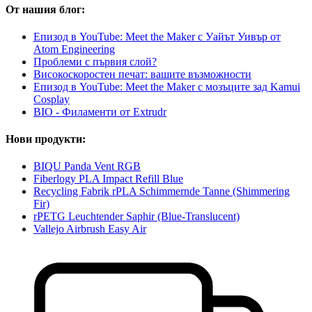
От нашия блог:
Епизод в YouTube: Meet the Maker с Уайът Уивър от
Atom Engineering
Проблеми с първия слой?
Високоскоростен печат: вашите възможности
Епизод в YouTube: Meet the Maker с мозъците зад Kamui
Cosplay
BIO - Филаменти от Extrudr
Нови продукти:
BIQU Panda Vent RGB
Fiberlogy PLA Impact Refill Blue
Recycling Fabrik rPLA Schimmernde Tanne (Shimmering
Fir)
rPETG Leuchtender Saphir (Blue-Translucent)
Vallejo Airbrush Easy Air