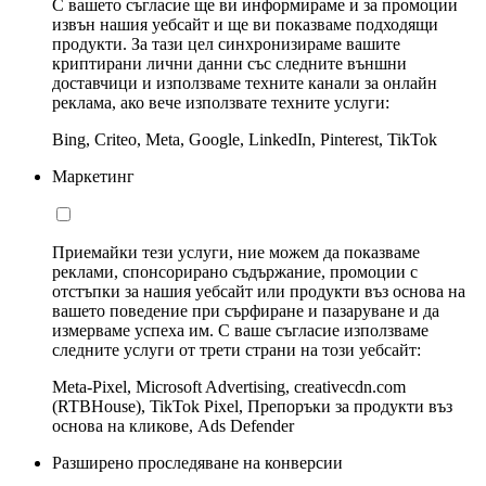
С вашето съгласие ще ви информираме и за промоции
извън нашия уебсайт и ще ви показваме подходящи
продукти. За тази цел синхронизираме вашите
криптирани лични данни със следните външни
доставчици и използваме техните канали за онлайн
реклама, ако вече използвате техните услуги:
Bing, Criteo, Meta, Google, LinkedIn, Pinterest, TikTok
Маркетинг
Приемайки тези услуги, ние можем да показваме
реклами, спонсорирано съдържание, промоции с
отстъпки за нашия уебсайт или продукти въз основа на
вашето поведение при сърфиране и пазаруване и да
измерваме успеха им. С ваше съгласие използваме
следните услуги от трети страни на този уебсайт:
Meta-Pixel, Microsoft Advertising, creativecdn.com
(RTBHouse), TikTok Pixel, Препоръки за продукти въз
основа на кликове, Ads Defender
Разширено проследяване на конверсии