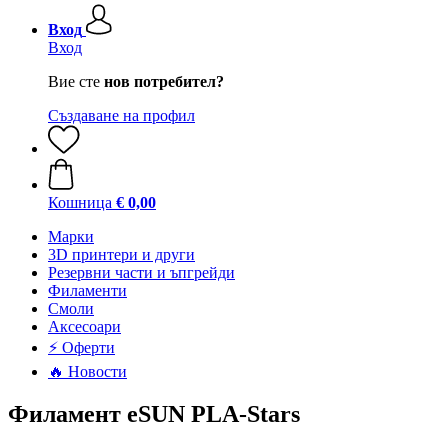
Вход
Вход
Вие сте
нов потребител?
Създаване на профил
Кошница
€ 0,00
Mарки
3D принтери и други
Резервни части и ъпгрейди
Филаменти
Смоли
Аксесоари
⚡ Оферти
🔥 Новости
Филамент eSUN PLA-Stars