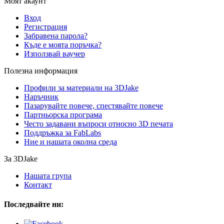
Моят акаунт
Вход
Регистрация
Забравена парола?
Къде е моята поръчка?
Използвай ваучер
Полезна информация
Профили за материали на 3DJake
Наръчник
Пазарувайте повече, спестявайте повече
Партньорска програма
Често задавани въпроси относно 3D печата
Поддръжка за FabLabs
Ние и нашата околна среда
За 3DJake
Нашата група
Контакт
Последвайте ни: