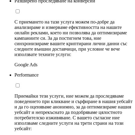
Разширено проследяване на конверсии
С приемането на тази услуга можем по-добре да
анализираме и измерваме ефективността на нашите
онлайн реклами, което ни позволява да оптимизираме
кампаниите си. За да постигнем това, ние
синхронизираме вашите криптирани лични данни със
следните външни доставчици, при условие че вече
използвате техните услуги:
Google Ads
Performance
Приемайки тези услуги, ние можем да проследяваме
поведението при кликване и сърфиране в нашия уебсайт
и да го оценяваме анонимно, за да оптимизираме нашия
уебсайт и непрекъснато да подобряваме цялостното
потребителско изживяване. С вашето съгласие ние
използваме следните услуги на трети страни на този
уебсайт: