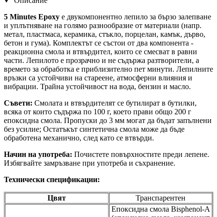
Описание
5 Minutes Epoxy
е двукомпонентно лепило за бързо залепване
и уплътняване на голямо разнообразие от материали (напр.
метал, пластмаса, керамика, стъкло, порцелан, камък, дърво,
бетон и гума). Комплектът се състои от два компонента -
реакционна смола и втвърдител, които се смесват в равни
части. Лепилото е прозрачно и не съдържа разтворители, а
времето за обработка е приблизително пет минути. Лепилните
връзки са устойчиви на стареене, атмосферни влияния и
вибрации. Трайна устойчивост на вода, бензин и масло.
Съвети:
Смолата и втвърдителят се бутилират в бутилки,
всяка от които съдържа по 100 г, което прави общо 200 г
епоксидна смола. Пропуски до 3 мм могат да бъдат запълнени
без усилие; Остатъкът синтетична смола може да бъде
обработена механично, след като се втвърди.
Начин на употреба:
Почистете повърхностите преди лепене.
Избягвайте замръзване при употреба и съхранение.
Технически спецификации:
Цвят
Транспарентен
Епоксидна смола Bisphenol-A