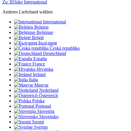
Zu 3DJake International
Anderes Lieferland wählen
International
Belgien
Belgique
België
България
Česká republika
Deutschland
España
France
Hrvatska
Ireland
Italia
Magyar
Nederland
Österreich
Polska
Portugal
Slovenija
Slovensko
Suomi
Sverige