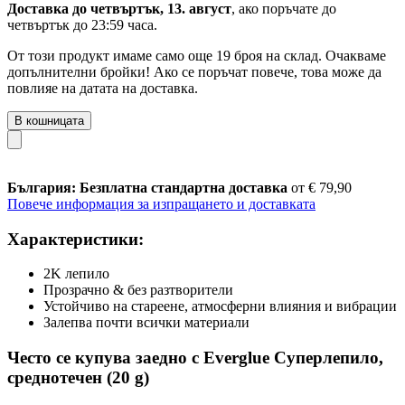
Доставка до четвъртък, 13. август
, ако поръчате до
четвъртък до 23:59 часа
.
От този продукт имаме само още 19 броя на склад. Очакваме
допълнителни бройки! Ако се поръчат повече, това може да
повлияе на датата на доставка.
В кошницата
България: Безплатна стандартна доставка
от € 79,90
Повече информация за изпращането и доставката
Характеристики:
2K лепило
Прозрачнo & без разтворители
Устойчивo на стареене, атмосферни влияния и вибрации
Залепва почти всички материали
Често се купува заедно с Everglue Суперлепило,
среднотечен (20 g)