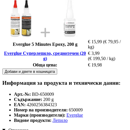
€ 15,99
(€ 79,95 /
Everglue 5 Minutes Epoxy, 200 g
kg)
Everglue Суперлепило, среднотечен (20
€ 3,99
g)
(€ 199,50 / kg)
Обща цена:
€ 19,98
Добави и двете в кошницата
Информация за продукта и технически данни:
Арт.-№:
BD-650009
Съдържание:
200 g
EAN:
4260256384323
Номер на производителя:
650009
Марки (производители):
Everglue
Видове продукти:
Лепило