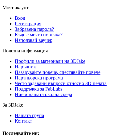
Моят акаунт
Вход
Регистрация
Забравена парола?
Къде е моята поръчка?
Използвай ваучер
Полезна информация
Профили за материали на 3DJake
Наръчник
Пазарувайте повече, спестявайте повече
Партньорска програма
Често задавани въпроси относно 3D печата
Поддръжка за FabLabs
Ние и нашата околна среда
За 3DJake
Нашата група
Контакт
Последвайте ни: