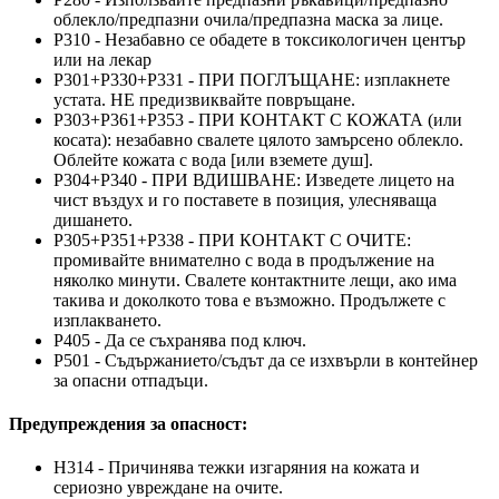
облекло/предпазни очила/предпазна маска за лице.
P310 - Незабавно се обадете в токсикологичен център
или на лекар
P301+P330+P331 - ПРИ ПОГЛЪЩАНЕ: изплакнете
устата. НЕ предизвиквайте повръщане.
P303+P361+P353 - ПРИ КОНТАКТ С КОЖАТА (или
косата): незабавно свалете цялото замърсено облекло.
Облейте кожата с вода [или вземете душ].
P304+P340 - ПРИ ВДИШВАНЕ: Изведете лицето на
чист въздух и го поставете в позиция, улесняваща
дишането.
P305+P351+P338 - ПРИ КОНТАКТ С ОЧИТЕ:
промивайте внимателно с вода в продължение на
няколко минути. Свалете контактните лещи, ако има
такива и доколкото това е възможно. Продължете с
изплакването.
P405 - Да се съхранява под ключ.
P501 - Съдържанието/съдът да се изхвърли в контейнер
за опасни отпадъци.
Предупреждения за опасност:
H314 - Причинява тежки изгаряния на кожата и
сериозно увреждане на очите.