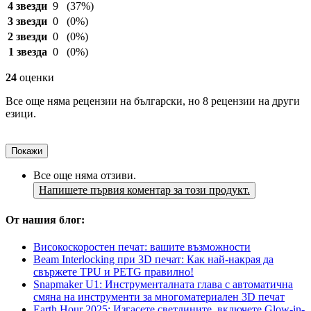
4 звезди
9
(37%)
3 звезди
0
(0%)
2 звезди
0
(0%)
1 звезда
0
(0%)
24
оценки
Все още няма рецензии на български, но 8 рецензии на други
езици.
Покажи
Все още няма отзиви.
Напишете първия коментар за този продукт.
От нашия блог:
Високоскоростен печат: вашите възможности
Beam Interlocking при 3D печат: Как най-накрая да
свържете TPU и PETG правилно!
Snapmaker U1: Инструменталната глава с автоматична
смяна на инструменти за многоматериален 3D печат
Earth Hour 2025: Изгасете светлините, включете Glow-in-