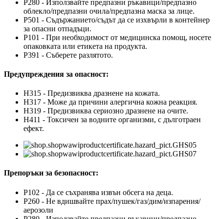
P280 - Използвайте предпазни ръкавици/предпазно
облекло/предпазни очила/предпазна маска за лице.
P501 - Съдържанието/съдът да се изхвърли в контейнер
за опасни отпадъци.
P101 - При необходимост от медицинска помощ, носете
опаковката или етикета на продукта.
P391 - Съберете разлятото.
Предупреждения за опасност:
H315 - Предизвиква дразнене на кожата.
H317 - Може да причини алергична кожна реакция.
H319 - Предизвиква сериозно дразнене на очите.
H411 - Токсичен за водните организми, с дълготраен
ефект.
Препоръки за безопасност:
P102 - Да се съхранява извън обсега на деца.
P260 - Не вдишвайте прах/пушек/газ/дим/изпарения/
аерозоли
P280 - Използвайте предпазни ръкавици/предпазно