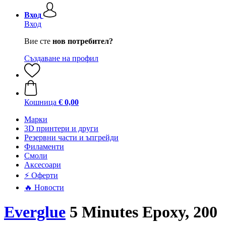
Вход
Вход
Вие сте
нов потребител?
Създаване на профил
Кошница
€ 0,00
Mарки
3D принтери и други
Резервни части и ъпгрейди
Филаменти
Смоли
Аксесоари
⚡ Оферти
🔥 Новости
Everglue
5 Minutes Epoxy, 200