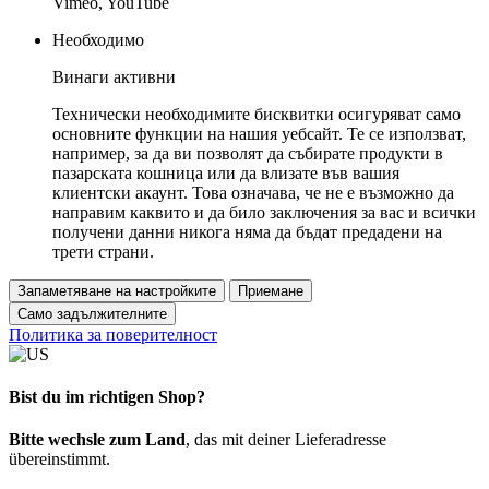
Vimeo, YouTube
Необходимо
Винаги активни
Технически необходимите бисквитки осигуряват само
основните функции на нашия уебсайт. Те се използват,
например, за да ви позволят да събирате продукти в
пазарската кошница или да влизате във вашия
клиентски акаунт. Това означава, че не е възможно да
направим каквито и да било заключения за вас и всички
получени данни никога няма да бъдат предадени на
трети страни.
Запаметяване на настройките
Приемане
Само задължителните
Политика за поверителност
Bist du im richtigen Shop?
Bitte wechsle zum Land
, das mit deiner Lieferadresse
übereinstimmt.