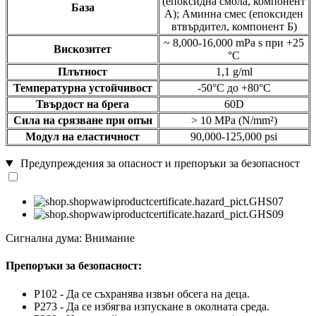
(епоксидна смола, компонент
База
А); Аминна смес (епоксиден
втвърдител, компонент Б)
~ 8,000-16,000 mPa s при +25
Вискозитет
°C
Плътност
1,1 g/ml
Температурна устойчивост
-50°C до +80°C
Твърдост на брега
60D
Сила на срязване при опън
> 10 MPa (N/mm²)
Модул на еластичност
90,000-125,000 psi
Предупреждения за опасност и препоръки за безопасност
Сигнална дума: Внимание
Препоръки за безопасност:
P102 - Да се съхранява извън обсега на деца.
P273 - Да се избягва изпускане в околната среда.