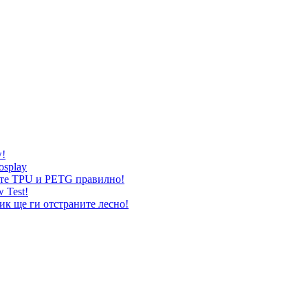
w!
osplay
жете TPU и PETG правилно!
 Test!
ик ще ги отстраните лесно!