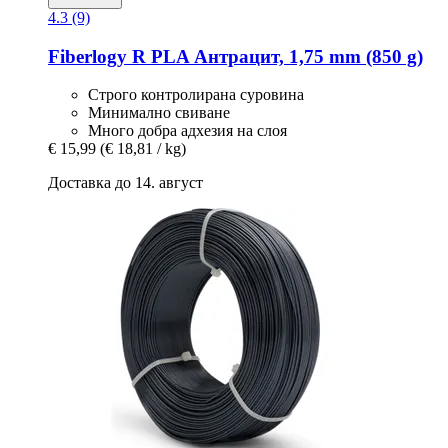
4.3 (9)
Fiberlogy
R PLA Антрацит, 1,75 mm (850 g)
Строго контролирана суровина
Минимално свиване
Много добра адхезия на слоя
€ 15,99
(€ 18,81 / kg)
Доставка до 14. август