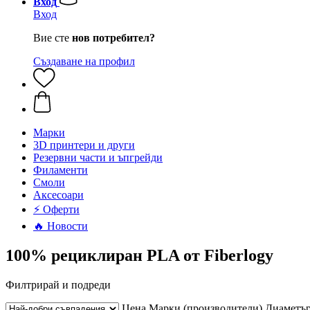
Вход
Вход
Вие сте
нов потребител?
Създаване на профил
Mарки
3D принтери и други
Резервни части и ъпгрейди
Филаменти
Смоли
Аксесоари
⚡ Оферти
🔥 Новости
100% рециклиран PLA от Fiberlogy
Филтрирай и подреди
Цена
Марки (производители)
Диаметъ