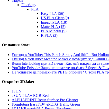
Mарки
Fiberlogy
PLA
Easy PLA (56)
HS PLA Clear (9)
Impact PLA (18)
Matte PLA (15)
PLA Mineral (5)
R PLA (2)
От нашия блог:
Епизод в YouTube: This Part Is Strong And Stiff....But Hollo
Епизод в YouTube: Meet the Maker с мозъците зад Kamui C
Beam Interlocking при 3D печат: Как най-накрая да свър
YouTube Episode: Защо не печатате по-бързо? Speed & Flow
Не успявате да премахнете PETG опорите? С този PLA тр
Открийте 3DJake:
eSUN
eSUN PLA+ RGB Red
ALPHAPRINT Resin Surface Pro Cleaner
Formfutura EasyFil™ ePETG Traffic Green
3DJAKE magicPLA Frozen Raspberry