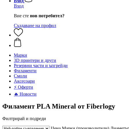
Вход
Вход
Вие сте
нов потребител?
Създаване на профил
Mарки
3D принтери и други
Резервни части и ъпгрейди
Филаменти
Смоли
Аксесоари
⚡ Оферти
🔥 Новости
Филамент PLA Mineral от Fiberlogy
Филтрирай и подреди
Цена
Марки (производители)
Диаметъ