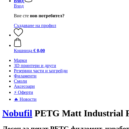
Вход
Вход
Вие сте
нов потребител?
Създаване на профил
Кошница
€ 0,00
Mарки
3D принтери и други
Резервни части и ъпгрейди
Филаменти
Смоли
Аксесоари
⚡ Оферти
🔥 Новости
Nobufil
PETG Matt Industrial Pe
Лесен за печат PETG филамент, израбо