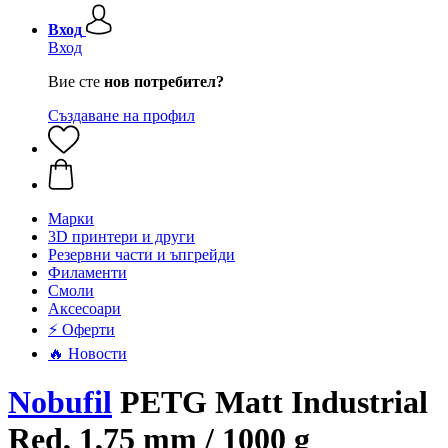
Вход
Вход
Вие сте
нов потребител?
Създаване на профил
Mарки
3D принтери и други
Резервни части и ъпгрейди
Филаменти
Смоли
Аксесоари
⚡ Оферти
🔥 Новости
Nobufil
PETG Matt Industrial
Red, 1,75 mm / 1000 g