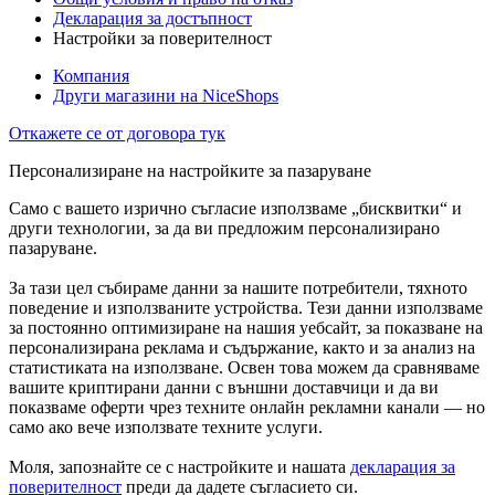
Декларация за достъпност
Настройки за поверителност
Компания
Други магазини на NiceShops
Откажете се от договора тук
Персонализиране на настройките за пазаруване
Само с вашето изрично съгласие използваме „бисквитки“ и
други технологии, за да ви предложим персонализирано
пазаруване.
За тази цел събираме данни за нашите потребители, тяхното
поведение и използваните устройства. Тези данни използваме
за постоянно оптимизиране на нашия уебсайт, за показване на
персонализирана реклама и съдържание, както и за анализ на
статистиката на използване. Освен това можем да сравняваме
вашите криптирани данни с външни доставчици и да ви
показваме оферти чрез техните онлайн рекламни канали — но
само ако вече използвате техните услуги.
Моля, запознайте се с настройките и нашата
декларация за
поверителност
преди да дадете съгласието си.