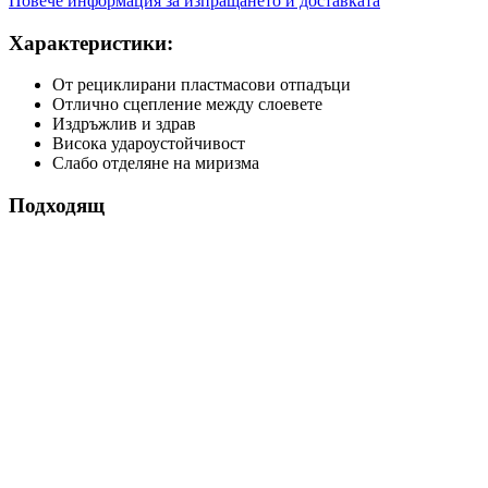
Повече информация за изпращането и доставката
Характеристики:
От рециклирани пластмасови отпадъци
Отлично сцепление между слоевете
Издръжлив и здрав
Висока удароустойчивост
Слабо отделяне на миризма
Подходящ