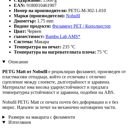
Съдържание:
1.000 g
EAN:
9180010461907
Номер на производителя:
PETG-M-302-1-010
Марки (производители):
Nobufil
Диаметър:
1,75 mm
Видове продукти:
Филамент PET / Кополиестер
Цвят:
Червен
съвместимост:
Bambu Lab AMS*
Система:
Макара
Температура на печат:
235 °C
Температура на нагревателната плоча:
75 °C
Описание
PETG Matt от Nobufil
е рециклиран филамент, произведен от
пластмасови отпадъци, който се отличава с отлично
сцепление между слоевете, дълготрайност и здравина.
Материалът има висока удароустойчивост и предлага
температурна устойчивост и здравина, подобни на ABS.
Nobufil PETG Matt се печата почти без деформации и е без
мирис. Идеален за печат на механично натоварени части.
Размери на макарата с филаменти
Изтегляния