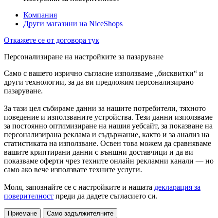
Компания
Други магазини на NiceShops
Откажете се от договора тук
Персонализиране на настройките за пазаруване
Само с вашето изрично съгласие използваме „бисквитки“ и
други технологии, за да ви предложим персонализирано
пазаруване.
За тази цел събираме данни за нашите потребители, тяхното
поведение и използваните устройства. Тези данни използваме
за постоянно оптимизиране на нашия уебсайт, за показване на
персонализирана реклама и съдържание, както и за анализ на
статистиката на използване. Освен това можем да сравняваме
вашите криптирани данни с външни доставчици и да ви
показваме оферти чрез техните онлайн рекламни канали — но
само ако вече използвате техните услуги.
Моля, запознайте се с настройките и нашата
декларация за
поверителност
преди да дадете съгласието си.
Приемане
Само задължителните