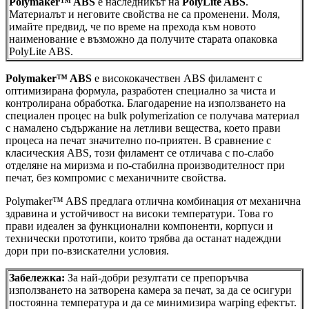
Polymaker™ ABS
е наследникът на
PolyLite ABS
.
Материалът и неговите свойства не са променени. Моля,
имайте предвид, че по време на прехода към новото
наименование е възможно да получите старата опаковка
PolyLite ABS.
Polymaker™ ABS
е висококачествен ABS филамент с
оптимизирана формула, разработен специално за чиста и
контролирана обработка. Благодарение на използването на
специален процес на bulk polymerization се получава материал
с намалено съдържание на летливи вещества, което прави
процеса на печат значително по-приятен. В сравнение с
класическия ABS, този филамент се отличава с по-слабо
отделяне на миризма и по-стабилна производителност при
печат, без компромис с механичните свойства.
Polymaker™ ABS предлага отлична комбинация от механична
здравина и устойчивост на високи температури. Това го
прави идеален за функционални компоненти, корпуси и
технически прототипи, които трябва да останат надеждни
дори при по-взискателни условия.
Забележка:
За най-добри резултати се препоръчва
използването на затворена камера за печат, за да се осигури
постоянна температура и да се минимизира warping ефектът.