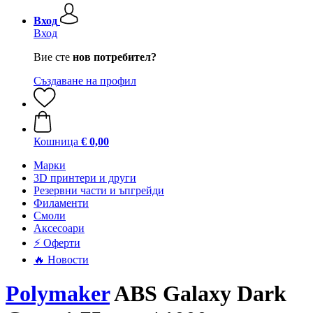
Вход
Вход
Вие сте
нов потребител?
Създаване на профил
Кошница
€ 0,00
Mарки
3D принтери и други
Резервни части и ъпгрейди
Филаменти
Смоли
Аксесоари
⚡ Оферти
🔥 Новости
Polymaker
ABS Galaxy Dark