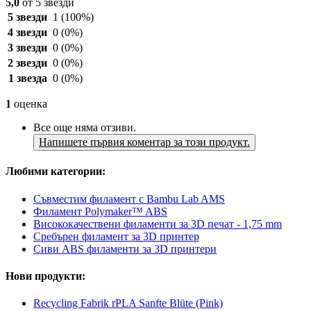
5,0
от 5 звезди
5 звезди
1
(100%)
4 звезди
0
(0%)
3 звезди
0
(0%)
2 звезди
0
(0%)
1 звезда
0
(0%)
1
оценка
Все още няма отзиви.
Напишете първия коментар за този продукт.
Любими категории:
Съвместим филамент с Bambu Lab AMS
Филамент Polymaker™ ABS
Висококачествени филаменти за 3D печат - 1,75 mm
Сребърен филамент за 3D принтер
Сиви ABS филаменти за 3D принтери
Нови продукти:
Recycling Fabrik rPLA Sanfte Blüte (Pink)