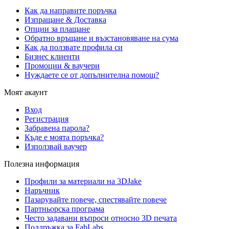
Как да направите поръчка
Изпращане & Доставка
Опции за плащане
Обратно връщане и възстановяване на сума
Как да ползвате профила си
Бизнес клиенти
Промоции & ваучери
Нуждаете се от допълнителна помощ?
Моят акаунт
Вход
Регистрация
Забравена парола?
Къде е моята поръчка?
Използвай ваучер
Полезна информация
Профили за материали на 3DJake
Наръчник
Пазарувайте повече, спестявайте повече
Партньорска програма
Често задавани въпроси относно 3D печата
Поддръжка за FabLabs