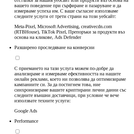
отстъпки за нашия уебсайт или продукти въз основа на
вашето поведение при сърфиране и пазаруване и да
измерваме успеха им. С ваше съгласие използваме
следните услуги от трети страни на този уебсайт:
Meta-Pixel, Microsoft Advertising, creativecdn.com
(RTBHouse), TikTok Pixel, Препоръки за продукти въз
основа на кликове, Ads Defender
Разширено проследяване на конверсии
С приемането на тази услуга можем по-добре да
анализираме и измерваме ефективността на нашите
онлайн реклами, което ни позволява да оптимизираме
кампаниите си. За да постигнем това, ние
синхронизираме вашите криптирани лични данни със
следните външни доставчици, при условие че вече
използвате техните услуги:
Google Ads
Performance