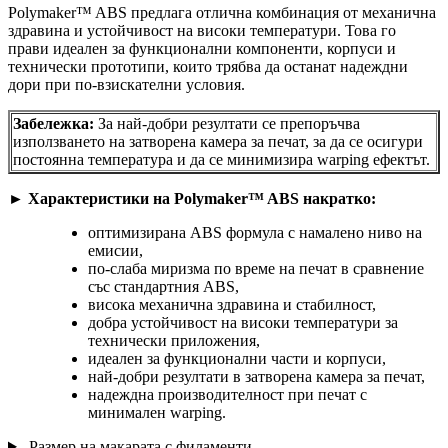
Polymaker™ ABS предлага отлична комбинация от механична
здравина и устойчивост на високи температури. Това го
прави идеален за функционални компоненти, корпуси и
технически прототипи, които трябва да останат надеждни
дори при по-взискателни условия.
Забележка:
За най-добри резултати се препоръчва
използването на затворена камера за печат, за да се осигури
постоянна температура и да се минимизира warping ефектът.
►
Характеристики на Polymaker™ ABS накратко:
оптимизирана ABS формула с намалено ниво на
емисии,
по-слаба миризма по време на печат в сравнение
със стандартния ABS,
висока механична здравина и стабилност,
добра устойчивост на високи температури за
технически приложения,
идеален за функционални части и корпуси,
най-добри резултати в затворена камера за печат,
надеждна производителност при печат с
минимален warping.
Размер на макарата с филаменти