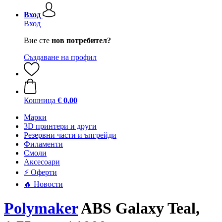
Вход
Вход
Вие сте
нов потребител?
Създаване на профил
Кошница
€ 0,00
Mарки
3D принтери и други
Резервни части и ъпгрейди
Филаменти
Смоли
Аксесоари
⚡ Оферти
🔥 Новости
Polymaker
ABS Galaxy Teal,