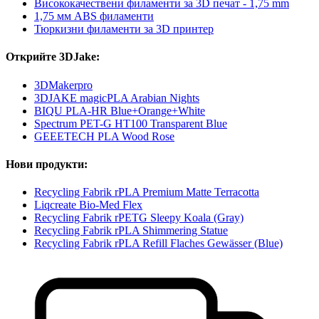
Висококачествени филаменти за 3D печат - 1,75 mm
1,75 мм ABS филаменти
Тюркизни филаменти за 3D принтер
Открийте 3DJake:
3DMakerpro
3DJAKE magicPLA Arabian Nights
BIQU PLA-HR Blue+Orange+White
Spectrum PET-G HT100 Transparent Blue
GEEETECH PLA Wood Rose
Нови продукти:
Recycling Fabrik rPLA Premium Matte Terracotta
Liqcreate Bio-Med Flex
Recycling Fabrik rPETG Sleepy Koala (Gray)
Recycling Fabrik rPLA Shimmering Statue
Recycling Fabrik rPLA Refill Flaches Gewässer (Blue)