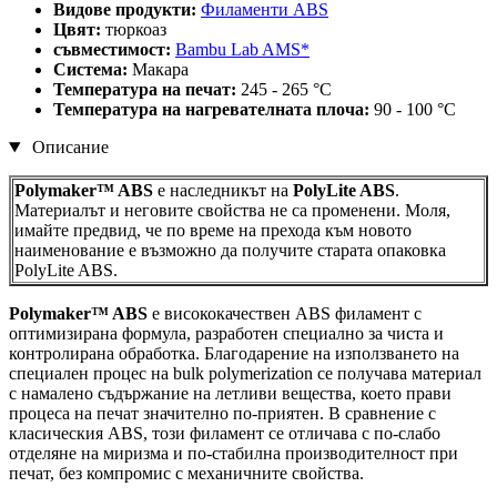
Видове продукти:
Филаменти ABS
Цвят:
тюркоаз
съвместимост:
Bambu Lab AMS*
Система:
Макара
Температура на печат:
245 - 265 °C
Температура на нагревателната плоча:
90 - 100 °C
Описание
Polymaker™ ABS
е наследникът на
PolyLite ABS
.
Материалът и неговите свойства не са променени. Моля,
имайте предвид, че по време на прехода към новото
наименование е възможно да получите старата опаковка
PolyLite ABS.
Polymaker™ ABS
е висококачествен ABS филамент с
оптимизирана формула, разработен специално за чиста и
контролирана обработка. Благодарение на използването на
специален процес на bulk polymerization се получава материал
с намалено съдържание на летливи вещества, което прави
процеса на печат значително по-приятен. В сравнение с
класическия ABS, този филамент се отличава с по-слабо
отделяне на миризма и по-стабилна производителност при
печат, без компромис с механичните свойства.