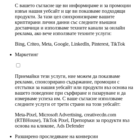
С вашето съгласие ще ви информираме и за промоции
извън нашия уебсайт и ще ви показваме подходящи
продукти. За тази цел синхронизираме вашите
криптирани лични данни със следните външни
доставчици и използваме техните канали за онлайн
реклама, ако вече използвате техните услуги:
Bing, Criteo, Meta, Google, LinkedIn, Pinterest, TikTok
Маркетинг
Приемайки тези услуги, ние можем да показваме
реклами, спонсорирано съдържание, промоции с
отстъпки за нашия уебсайт или продукти въз основа на
вашето поведение при сърфиране и пазаруване и да
измерваме успеха им. С ваше съгласие използваме
следните услуги от трети страни на този уебсайт:
Meta-Pixel, Microsoft Advertising, creativecdn.com
(RTBHouse), TikTok Pixel, Препоръки за продукти въз
основа на кликове, Ads Defender
Разширено проследяване на конверсии