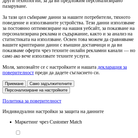
други технологии, за да ви предложим персонализирано
пазаруване.
За тази цел събираме данни за нашите потребители, тяхното
поведение и използваните устройства. Тези данни използваме
за постоянно оптимизиране на нашия уебсайт, за показване на
персонализирана реклама и съдържание, както и за анализ на
статистиката на използване. Освен това можем да сравняваме
вашите криптирани данни с външни доставчици и да ви
показваме оферти чрез техните онлайн рекламни канали — но
само ако вече използвате техните услуги.
Моля, запознайте се с настройките и нашата
декларация за
поверителност
преди да дадете съгласието си.
Приемане
Само задължителните
Персонализиране на настройките
Политика за поверителност
Индивидуални настройки за защита на данните
Маркетинг чрез Customer Match