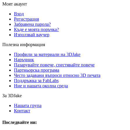
Моят акаунт
Вход
Регистрация
Забравена парола?
Къде е моята поръчка?
Използвай ваучер
Полезна информация
Профили за материали на 3DJake
Наръчник
Пазарувайте повече, спестявайте повече
Партньорска програма
Често задавани въпроси относно 3D печата
Поддръжка за FabLabs
Ние и нашата околна среда
За 3DJake
Нашата група
Контакт
Последвайте ни: