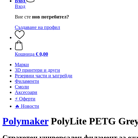
Вход
Вход
Вие сте
нов потребител?
Създаване на профил
Кошница
€ 0,00
Mарки
3D принтери и други
Резервни части и ъпгрейди
Филаменти
Смоли
Аксесоари
⚡ Оферти
🔥 Новости
Polymaker
PolyLite PETG Grey,
Страхотен универсален филамент за еже