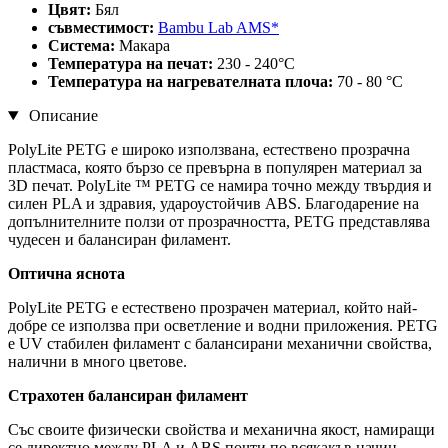
Цвят:
Бял
съвместимост:
Bambu Lab AMS*
Система:
Макара
Температура на печат:
230 - 240°C
Температура на нагревателната плоча:
70 - 80 °C
Описание
PolyLite PETG е широко използвана, естествено прозрачна
пластмаса, която бързо се превърна в популярен материал за
3D печат. PolyLite ™ PETG се намира точно между твърдия и
силен PLA и здравия, удароустойчив ABS. Благодарение на
допълнителните ползи от прозрачността, PETG представлява
чудесен и балансиран филамент.
Оптична яснота
PolyLite PETG е естествено прозрачен материал, който най-
добре се използва при осветление и водни приложения. PETG
е UV стабилен филамент с балансирани механични свойства,
налични в много цветове.
Страхотен балансиран филамент
Със своите физически свойства и механична якост, намиращи
се директно между PLA и ABS почти по всякакъв начин,