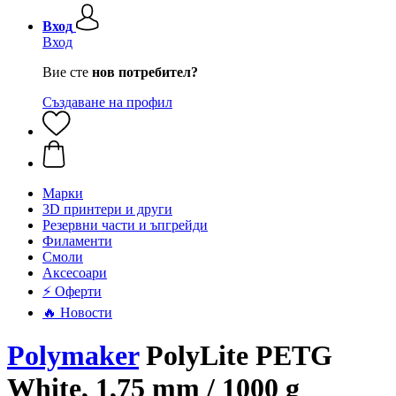
Вход
Вход
Вие сте
нов потребител?
Създаване на профил
Mарки
3D принтери и други
Резервни части и ъпгрейди
Филаменти
Смоли
Аксесоари
⚡ Оферти
🔥 Новости
Polymaker
PolyLite PETG
White, 1,75 mm / 1000 g