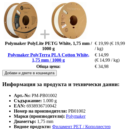
Polymaker PolyLite PETG White, 1,75 mm /
€ 19,99
(€ 19,99
1000 g
/ kg)
Polymaker PolyTerra PLA Cotton White,
€ 14,99
1,75 mm / 1000 g
(€ 14,99 / kg)
Обща цена:
€ 34,98
Добави и двете в кошницата
Информация за продукта и технически данни:
Арт.-№:
PM-PB01002
Съдържание:
1.000 g
EAN:
6938936710042
Номер на производителя:
PB01002
Марки (производители):
Polymaker
Диаметър:
1,75 mm
Видове продукти:
Филамент PET / Кополиестер