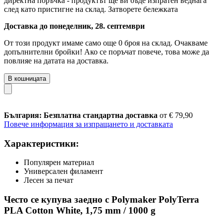
директна поръчка - продуктът ще ви бъде изпратен веднага
след като пристигне на склад.
Затворете бележката
Доставка до понеделник, 28. септември
От този продукт имаме само още 0 броя на склад. Очакваме
допълнителни бройки! Ако се поръчат повече, това може да
повлияе на датата на доставка.
В кошницата
България: Безплатна стандартна доставка
от € 79,90
Повече информация за изпращането и доставката
Характеристики:
Популярен материал
Универсален филамент
Лесен за печат
Често се купува заедно с Polymaker PolyTerra
PLA Cotton White, 1,75 mm / 1000 g