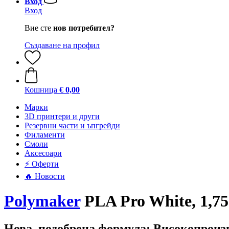
Вход
Вход
Вие сте
нов потребител?
Създаване на профил
Кошница
€ 0,00
Mарки
3D принтери и други
Резервни части и ъпгрейди
Филаменти
Смоли
Аксесоари
⚡ Оферти
🔥 Новости
Polymaker
PLA Pro White, 1,75
Нова, подобрена формула: Високопроиз