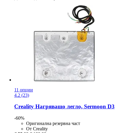
11 опции
4.2 (23)
Creality
Нагряващо легло, Sermoon D3
-60%
Оригинална резервна част
От Creality