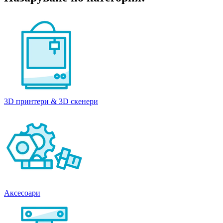
3D принтери & 3D скенери
Аксесоари