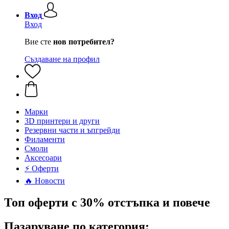
Вход
Вход
Вие сте
нов потребител?
Създаване на профил
Mарки
3D принтери и други
Резервни части и ъпгрейди
Филаменти
Смоли
Аксесоари
⚡ Оферти
🔥 Новости
Топ оферти с 30% отстъпка и повече
Пазаруване по категория: