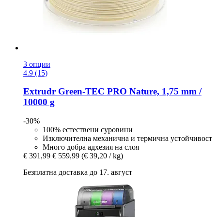
3 опции
4.9 (15)
Extrudr
Green-​TEC PRO Naturе, 1,75 mm /
10000 g
-30%
100% естествени суровини
Изключителна механична и термична устойчивост
Много добра адхезия на слоя
€ 391,99
€ 559,99
(€ 39,20 / kg)
Безплатна доставка до 17. август