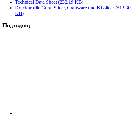
Technical Data Sheet
(232,19 KB)
Druckprofile Cura, Slicer, Craftware und Kisslicer
(513,30
KB)
Подходящ