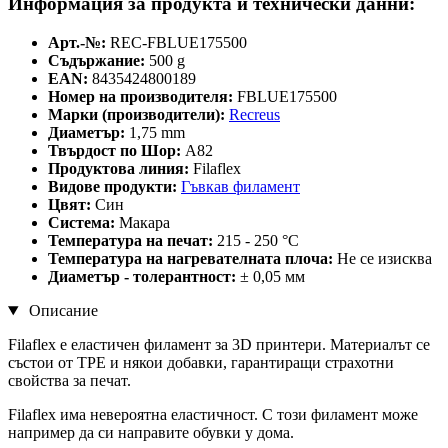
Информация за продукта и технически данни:
Арт.-№:
REC-FBLUE175500
Съдържание:
500 g
EAN:
8435424800189
Номер на производителя:
FBLUE175500
Марки (производители):
Recreus
Диаметър:
1,75 mm
Твърдост по Шор:
A82
Продуктова линия:
Filaflex
Видове продукти:
Гъвкав филамент
Цвят:
Син
Система:
Макара
Температура на печат:
215 - 250 °C
Температура на нагревателната плоча:
Не се изисква
Диаметър - толерантност:
± 0,05 мм
Описание
Filaflex е еластичен филамент за 3D принтери. Материалът се
състои от ТРЕ и някои добавки, гарантиращи страхотни
свойства за печат.
Filaflex има невероятна еластичност. С този филамент може
например да си направите обувки у дома.