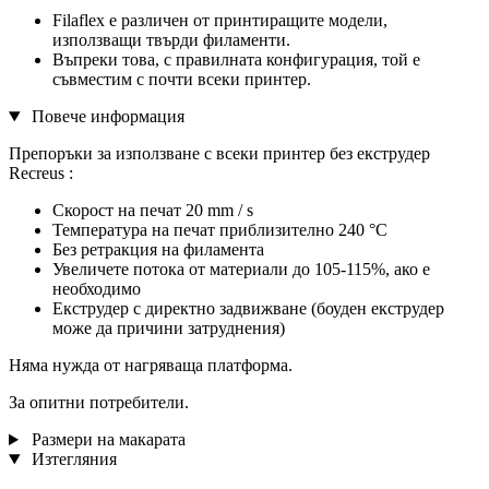
Filaflex е различен от принтиращите модели,
използващи твърди филаменти.
Въпреки това, с правилната конфигурация, той е
съвместим с почти всеки принтер.
Повече информация
Препоръки за използване с всеки принтер без екструдер
Recreus :
Скорост на печат 20 mm / s
Температура на печат приблизително 240 °С
Без ретракция на филамента
Увеличете потока от материали до 105-115%, ако е
необходимо
Екструдер с директно задвижване (боуден екструдер
може да причини затруднения)
Няма нужда от нагряваща платформа.
За опитни потребители.
Размери на макарата
Изтегляния