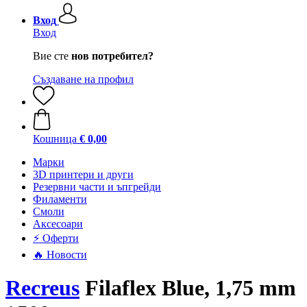
Вход
Вход
Вие сте
нов потребител?
Създаване на профил
Кошница
€ 0,00
Mарки
3D принтери и други
Резервни части и ъпгрейди
Филаменти
Смоли
Аксесоари
⚡ Оферти
🔥 Новости
Recreus
Filaflex Blue, 1,75 mm