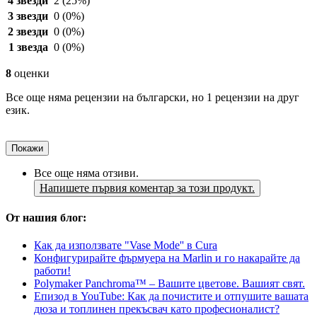
4 звезди
2
(25%)
3 звезди
0
(0%)
2 звезди
0
(0%)
1 звезда
0
(0%)
8
оценки
Все още няма рецензии на български, но 1 рецензии на друг
език.
Покажи
Все още няма отзиви.
Напишете първия коментар за този продукт.
От нашия блог:
Как да използвате "Vase Mode'' в Cura
Конфигурирайте фърмуера на Marlin и го накарайте да
работи!
Polymaker Panchroma™ – Вашите цветове. Вашият свят.
Епизод в YouTube: Как да почистите и отпушите вашата
дюза и топлинен прекъсвач като професионалист?