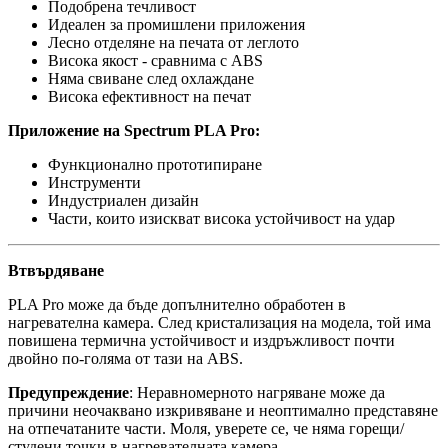
Подобрена течливост
Идеален за промишлени приложения
Лесно отделяне на печата от леглото
Висока якост - сравнима с ABS
Няма свиване след охлаждане
Висока ефективност на печат
Приложение на Spectrum PLA Pro:
Функционално прототипиране
Инструменти
Индустриален дизайн
Части, които изискват висока устойчивост на удар
Втвърдяване
PLA Pro може да бъде допълнително обработен в
нагревателна камера. След кристализация на модела, той има
повишена термична устойчивост и издръжливост почти
двойно по-голяма от тази на ABS.
Предупреждение
: Неравномерното нагряване може да
причини неочаквано изкривяване и неоптимално представяне
на отпечатаните части. Моля, уверете се, че няма горещи/
студени точки в нагревателната камера.