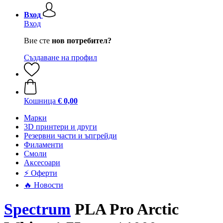
Вход
Вход
Вие сте
нов потребител?
Създаване на профил
Кошница
€ 0,00
Mарки
3D принтери и други
Резервни части и ъпгрейди
Филаменти
Смоли
Аксесоари
⚡ Оферти
🔥 Новости
Spectrum
PLA Pro Arctic