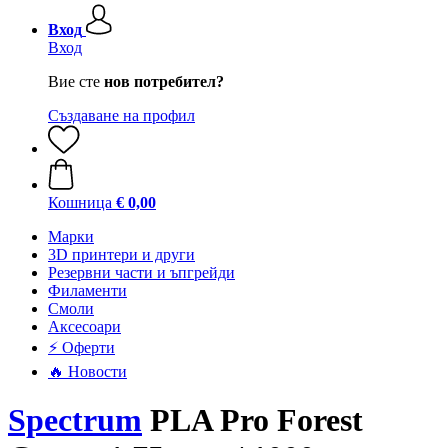
Вход
Вход
Вие сте
нов потребител?
Създаване на профил
Кошница
€ 0,00
Mарки
3D принтери и други
Резервни части и ъпгрейди
Филаменти
Смоли
Аксесоари
⚡ Оферти
🔥 Новости
Spectrum
PLA Pro Forest