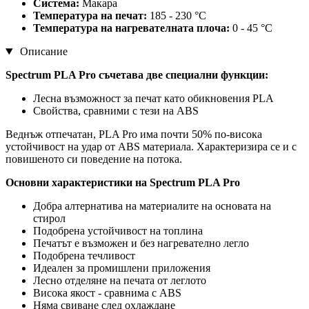
Система:
Макара
Температура на печат:
185 - 230 °C
Температура на нагревателната плоча:
0 - 45 °C
Описание
Spectrum PLA Pro съчетава две специални функции:
Лесна възможност за печат като обикновения PLA
Свойства, сравними с тези на ABS
Веднъж отпечатан, PLA Pro има почти 50% по-висока
устойчивост на удар от ABS материала. Характеризира се и с
повишеното си поведение на потока.
Основни характеристики на Spectrum PLA Pro
Добра алтернатива на материалите на основата на
стирол
Подобрена устойчивост на топлина
Печатът е възможен и без нагревателно легло
Подобрена течливост
Идеален за промишлени приложения
Лесно отделяне на печата от леглото
Висока якост - сравнима с ABS
Няма свиване след охлаждане