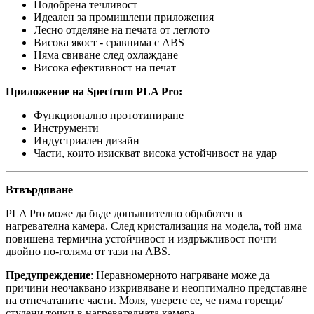
Подобрена течливост
Идеален за промишлени приложения
Лесно отделяне на печата от леглото
Висока якост - сравнима с ABS
Няма свиване след охлаждане
Висока ефективност на печат
Приложение на Spectrum PLA Pro:
Функционално прототипиране
Инструменти
Индустриален дизайн
Части, които изискват висока устойчивост на удар
Втвърдяване
PLA Pro може да бъде допълнително обработен в
нагревателна камера. След кристализация на модела, той има
повишена термична устойчивост и издръжливост почти
двойно по-голяма от тази на ABS.
Предупреждение
: Неравномерното нагряване може да
причини неочаквано изкривяване и неоптимално представяне
на отпечатаните части. Моля, уверете се, че няма горещи/
студени точки в нагревателната камера.