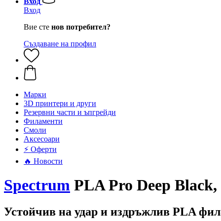
Вход
Вход
Вие сте
нов потребител?
Създаване на профил
Mарки
3D принтери и други
Резервни части и ъпгрейди
Филаменти
Смоли
Аксесоари
⚡ Оферти
🔥 Новости
Spectrum
PLA Pro Deep Black, 
Устойчив на удар и издръжлив PLA фил