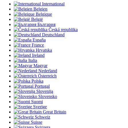
International
Belgien
Belgique
België
България
Česká republika
Deutschland
España
France
Hrvatska
Ireland
Italia
Magyar
Nederland
Österreich
Polska
Portugal
Slovenija
Slovensko
Suomi
Sverige
Great Britain
Schweiz
Suisse
Svizzera