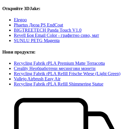
Открийте 3DJake:
Elegoo
Phaetus Дюза PS EndCoat
BIGTREETECH Panda Touch V1.0
Revell Боя Email Color - графитно сиво, мат
SUNLU PETG Magenta
Нови продукти:
Recycling Fabrik rPLA Premium Matte Terracotta
Creality Необработени месингови монети
Recycling Fabrik rPLA Refill Frische Wiese (Light Green)
Vallejo Airbrush Easy Air
Recycling Fabrik rPLA Refill Shimmering Statue