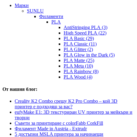
Mарки
SUNLU
Филаменти
PLA
AntiStringing PLA (3)
High Speed PLA (22)
PLA Basic (29)
PLA Classic (11)
PLA Glitter (2)
PLA Glow in the Dark (5)
PLA Matte (25)
PLA Meta (10)
PLA Rainbow (8)
PLA Wood (4)
От нашия блог:
Creality K2 Combo срещу K2 Pro Combo – кой 3D
принтер е подходящ за вас?
eufyMake E1: 3D текстуриран UV принтер за мейкъри и
творци
Съвети за принтиране с colorFabb CorkFill
Филамент Made in Austria - Extrudr
5 достъпни MSLA принтера за начинаещи