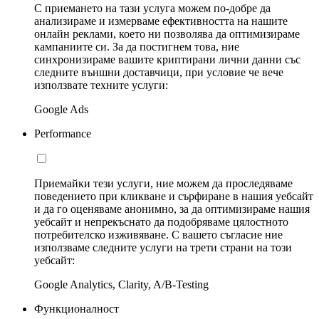
С приемането на тази услуга можем по-добре да
анализираме и измерваме ефективността на нашите
онлайн реклами, което ни позволява да оптимизираме
кампаниите си. За да постигнем това, ние
синхронизираме вашите криптирани лични данни със
следните външни доставчици, при условие че вече
използвате техните услуги:
Google Ads
Performance
Приемайки тези услуги, ние можем да проследяваме
поведението при кликване и сърфиране в нашия уебсайт
и да го оценяваме анонимно, за да оптимизираме нашия
уебсайт и непрекъснато да подобряваме цялостното
потребителско изживяване. С вашето съгласие ние
използваме следните услуги на трети страни на този
уебсайт:
Google Analytics, Clarity, A/B-Testing
Функционалност