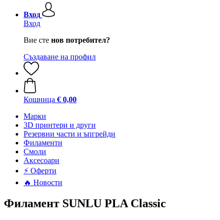
Вход
Вход
Вие сте
нов потребител?
Създаване на профил
Кошница
€ 0,00
Mарки
3D принтери и други
Резервни части и ъпгрейди
Филаменти
Смоли
Аксесоари
⚡ Оферти
🔥 Новости
Филамент SUNLU PLA Classic