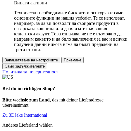
Винаги активни
Технически необходимите бисквитки осигуряват само
основните функции на нашия уебсайт. Те се използват,
например, за да ви позволят да събирате продукти в
пазарската кошница или да влизате във вашия
клиентски акаунт. Това означава, че не е възможно да
направим каквито и да било заключения за вас и всички
получени данни никога няма да бъдат предадени на
трети страни.
Запаметяване на настройките
Приемане
Само задължителните
Политика за поверителност
Bist du im richtigen Shop?
Bitte wechsle zum Land
, das mit deiner Lieferadresse
übereinstimmt.
Zu 3DJake International
Anderes Lieferland wählen