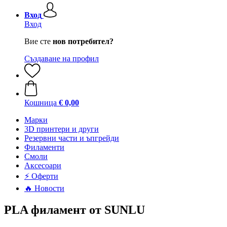
Вход
Вход
Вие сте
нов потребител?
Създаване на профил
Кошница
€ 0,00
Mарки
3D принтери и други
Резервни части и ъпгрейди
Филаменти
Смоли
Аксесоари
⚡ Оферти
🔥 Новости
PLA филамент от SUNLU