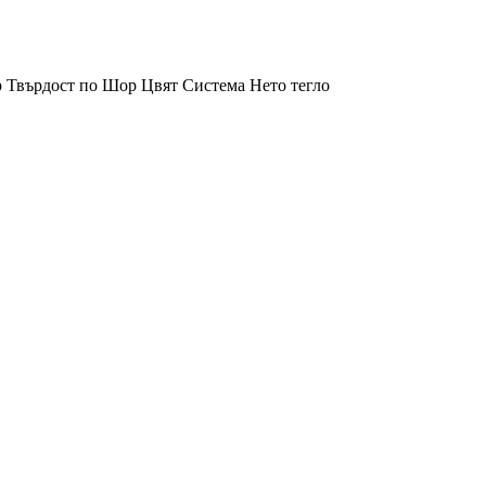
р
Твърдост по Шор
Цвят
Система
Нето тегло