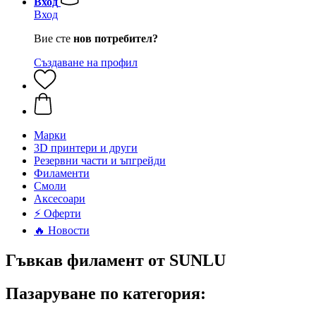
Вход
Вход
Вие сте
нов потребител?
Създаване на профил
Mарки
3D принтери и други
Резервни части и ъпгрейди
Филаменти
Смоли
Аксесоари
⚡ Оферти
🔥 Новости
Гъвкав филамент от SUNLU
Пазаруване по категория: