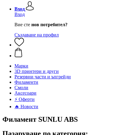
Вход
Вход
Вие сте
нов потребител?
Създаване на профил
Mарки
3D принтери и други
Резервни части и ъпгрейди
Филаменти
Смоли
Аксесоари
⚡ Оферти
🔥 Новости
Филамент SUNLU ABS
Пазаруване по категория: