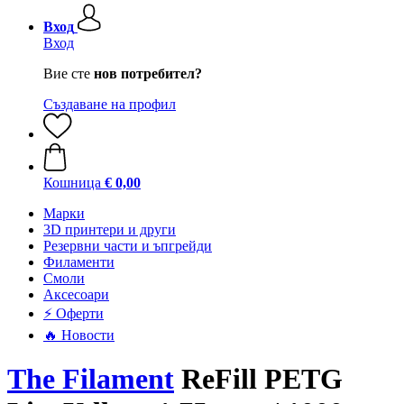
Вход
Вход
Вие сте
нов потребител?
Създаване на профил
Кошница
€ 0,00
Mарки
3D принтери и други
Резервни части и ъпгрейди
Филаменти
Смоли
Аксесоари
⚡ Оферти
🔥 Новости
The Filament
ReFill PETG