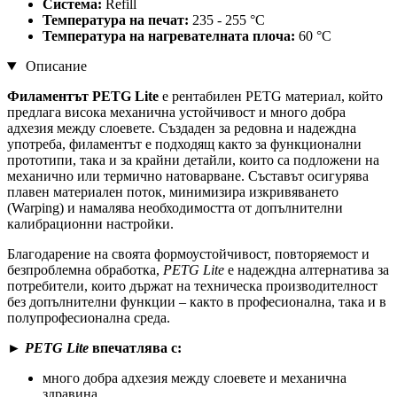
Система:
Refill
Температура на печат:
235 - 255 °C
Температура на нагревателната плоча:
60 °C
Описание
Филаментът PETG Lite
е рентабилен PETG материал, който
предлага висока механична устойчивост и много добра
адхезия между слоевете. Създаден за редовна и надеждна
употреба, филаментът е подходящ както за функционални
прототипи, така и за крайни детайли, които са подложени на
механично или термично натоварване. Съставът осигурява
плавен материален поток, минимизира изкривяването
(Warping) и намалява необходимостта от допълнителни
калибрационни настройки.
Благодарение на своята формоустойчивост, повторяемост и
безпроблемна обработка,
PETG Lite
е надеждна алтернатива за
потребители, които държат на техническа производителност
без допълнителни функции – както в професионална, така и в
полупрофесионална среда.
►
PETG Lite
впечатлява с:
много добра адхезия между слоевете и механична
здравина,