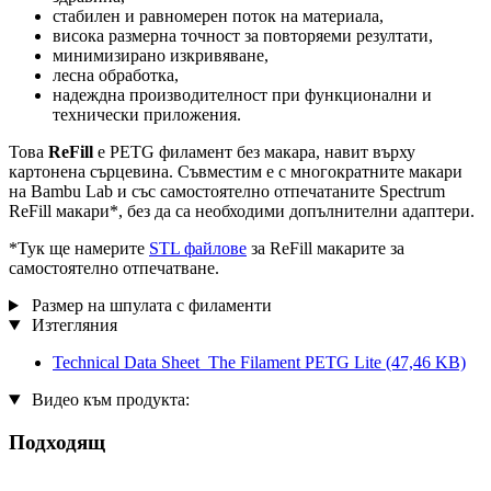
стабилен и равномерен поток на материала,
висока размерна точност за повторяеми резултати,
минимизирано изкривяване,
лесна обработка,
надеждна производителност при функционални и
технически приложения.
Това
ReFill
е PETG филамент без макара, навит върху
картонена сърцевина. Съвместим е с многократните макари
на Bambu Lab и със самостоятелно отпечатаните Spectrum
ReFill макари*, без да са необходими допълнителни адаптери.
*Тук ще намерите
STL файлове
за ReFill макарите за
самостоятелно отпечатване.
Размер на шпулата с филаменти
Изтегляния
Technical Data Sheet_The Filament PETG Lite
(47,46 KB)
Видео към продукта:
Подходящ