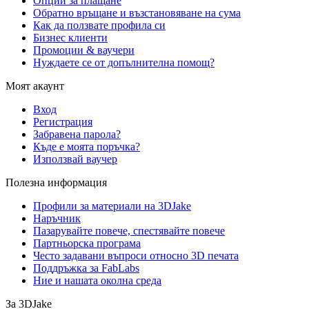
Опции за плащане
Обратно връщане и възстановяване на сума
Как да ползвате профила си
Бизнес клиенти
Промоции & ваучери
Нуждаете се от допълнителна помощ?
Моят акаунт
Вход
Регистрация
Забравена парола?
Къде е моята поръчка?
Използвай ваучер
Полезна информация
Профили за материали на 3DJake
Наръчник
Пазарувайте повече, спестявайте повече
Партньорска програма
Често задавани въпроси относно 3D печата
Поддръжка за FabLabs
Ние и нашата околна среда
За 3DJake