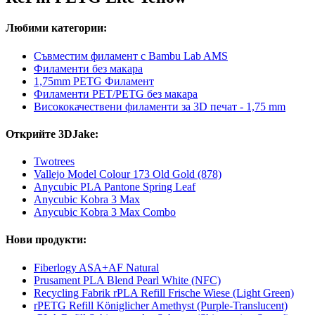
Любими категории:
Съвместим филамент с Bambu Lab AMS
Филаменти без макара
1,75mm PETG Филамент
Филаменти PET/PETG без макара
Висококачествени филаменти за 3D печат - 1,75 mm
Открийте 3DJake:
Twotrees
Vallejo Model Colour 173 Old Gold (878)
Anycubic PLA Pantone Spring Leaf
Anycubic Kobra 3 Max
Anycubic Kobra 3 Max Combo
Нови продукти:
Fiberlogy ASA+AF Natural
Prusament PLA Blend Pearl White (NFC)
Recycling Fabrik rPLA Refill Frische Wiese (Light Green)
rPETG Refill Königlicher Amethyst (Purple-Translucent)