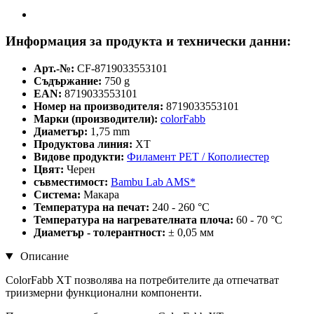
Информация за продукта и технически данни:
Арт.-№:
CF-8719033553101
Съдържание:
750 g
EAN:
8719033553101
Номер на производителя:
8719033553101
Марки (производители):
colorFabb
Диаметър:
1,75 mm
Продуктова линия:
XT
Видове продукти:
Филамент PET / Кополиестер
Цвят:
Черен
съвместимост:
Bambu Lab AMS*
Система:
Макара
Температура на печат:
240 - 260 °C
Температура на нагревателната плоча:
60 - 70 °C
Диаметър - толерантност:
± 0,05 мм
Описание
ColorFabb XT позволява на потребителите да отпечатват
триизмерни функционални компоненти.