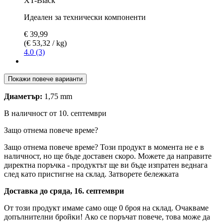
XT-Black
Идеален за технически компоненти
€ 39,99
(€ 53,32 / kg)
4.0 (3)
Покажи повече варианти
Диаметър:
1,75 mm
В наличност от 10. септември
Защо отнема повече време?
Защо отнема повече време?
Този продукт в момента не е в
наличност, но ще бъде доставен скоро. Можете да направите
директна поръчка - продуктът ще ви бъде изпратен веднага
след като пристигне на склад.
Затворете бележката
Доставка до сряда, 16. септември
От този продукт имаме само още 0 броя на склад. Очакваме
допълнителни бройки! Ако се поръчат повече, това може да