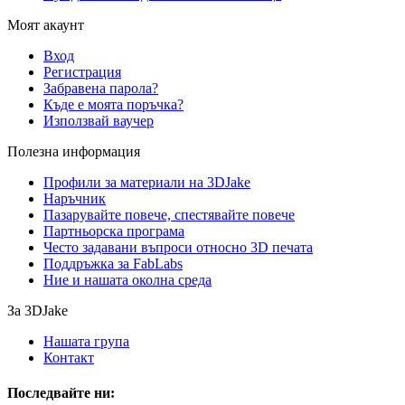
Моят акаунт
Вход
Регистрация
Забравена парола?
Къде е моята поръчка?
Използвай ваучер
Полезна информация
Профили за материали на 3DJake
Наръчник
Пазарувайте повече, спестявайте повече
Партньорска програма
Често задавани въпроси относно 3D печата
Поддръжка за FabLabs
Ние и нашата околна среда
За 3DJake
Нашата група
Контакт
Последвайте ни: