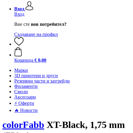
Вход
Вход
Вие сте
нов потребител?
Създаване на профил
Кошница
€ 0,00
Mарки
3D принтери и други
Резервни части и ъпгрейди
Филаменти
Смоли
Аксесоари
⚡ Оферти
🔥 Новости
colorFabb
XT-Black, 1,75 mm