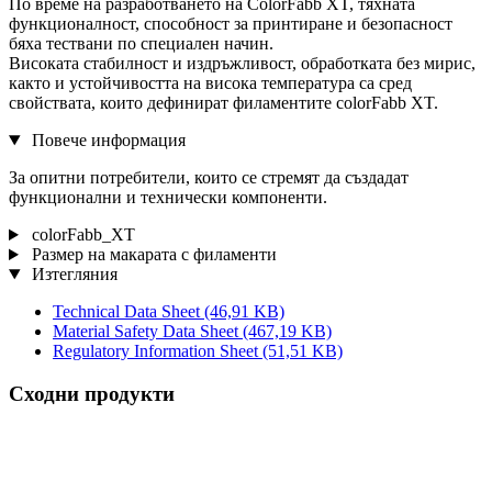
По време на разработването на ColorFabb XT, тяхната
функционалност, способност за принтиране и безопасност
бяха тествани по специален начин.
Високата стабилност и издръжливост, обработката без мирис,
както и устойчивостта на висока температура са сред
свойствата, които дефинират филаментите colorFabb XT.
Повече информация
За опитни потребители, които се стремят да създадат
функционални и технически компоненти.
colorFabb_XT
Размер на макарата с филаменти
Изтегляния
Technical Data Sheet
(46,91 KB)
Material Safety Data Sheet
(467,19 KB)
Regulatory Information Sheet
(51,51 KB)
Сходни продукти