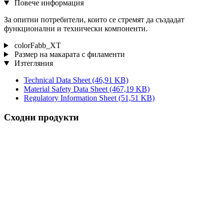
Повече информация
За опитни потребители, които се стремят да създадат
функционални и технически компоненти.
colorFabb_XT
Размер на макарата с филаменти
Изтегляния
Technical Data Sheet
(46,91 KB)
Material Safety Data Sheet
(467,19 KB)
Regulatory Information Sheet
(51,51 KB)
Сходни продукти