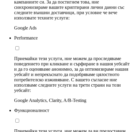
кампаниите си. За да постигнем това, ние
синхронизираме вашите криптирани лични данни със
следните външни доставчици, при условие че вече
използвате техните услуги:
Google Ads
Performance
Приемайки тези услуги, ние можем да проследяваме
поведението при кликване и сърфиране в нашия уебсайт
и да го оценяваме анонимно, за да оптимизираме нашия
уебсайт и непрекъснато да подобряваме цялостното
потребителско изживяване. С вашето съгласие ние
използваме следните услуги на трети страни на този
уебсайт:
Google Analytics, Clarity, A/B-Testing
Функционалност
Приемайки тези услуги, ние можем да ви предоставим