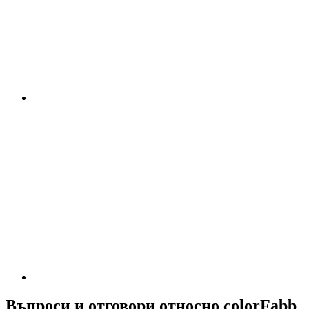
Въпроси и отговори относно colorFabb