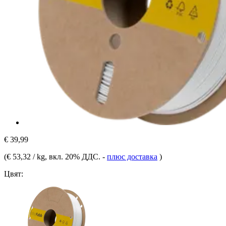
€ 39,99
(
€ 53,32 / kg
, вкл. 20% ДДС.
-
плюс доставка
)
Цвят: