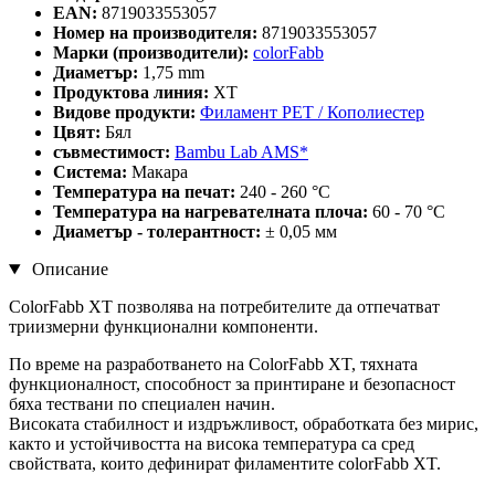
EAN:
8719033553057
Номер на производителя:
8719033553057
Марки (производители):
colorFabb
Диаметър:
1,75 mm
Продуктова линия:
XT
Видове продукти:
Филамент PET / Кополиестер
Цвят:
Бял
съвместимост:
Bambu Lab AMS*
Система:
Макара
Температура на печат:
240 - 260 °C
Температура на нагревателната плоча:
60 - 70 °C
Диаметър - толерантност:
± 0,05 мм
Описание
ColorFabb XT позволява на потребителите да отпечатват
триизмерни функционални компоненти.
По време на разработването на ColorFabb XT, тяхната
функционалност, способност за принтиране и безопасност
бяха тествани по специален начин.
Високата стабилност и издръжливост, обработката без мирис,
както и устойчивостта на висока температура са сред
свойствата, които дефинират филаментите colorFabb XT.