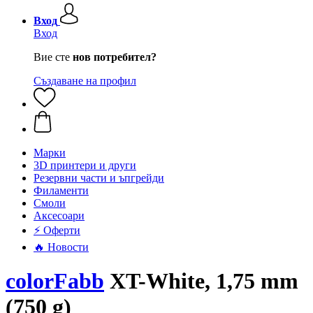
Вход
Вход
Вие сте
нов потребител?
Създаване на профил
Mарки
3D принтери и други
Резервни части и ъпгрейди
Филаменти
Смоли
Аксесоари
⚡ Оферти
🔥 Новости
colorFabb
XT-White, 1,75 mm
(750 g)