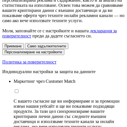
персонализирана реклама и съдържание, както и за анализ на
статистиката на използване. Освен това можем да сравняваме
вашите криптирани данни с външни доставчици и да ви
показваме оферти чрез техните онлайн рекламни канали — но
само ако вече използвате техните услуги.
Моля, запознайте се с настройките и нашата
декларация за
поверителност
преди да дадете съгласието си.
Приемане
Само задължителните
Персонализиране на настройките
Политика за поверителност
Индивидуални настройки за защита на данните
Маркетинг чрез Customer Match
С вашето съгласие ще ви информираме и за промоции
извън нашия уебсайт и ще ви показваме подходящи
продукти. За тази цел синхронизираме вашите
криптирани лични данни със следните външни
доставчици и използваме техните канали за онлайн
реклама, ако вече използвате техните услуги: