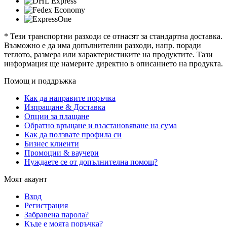
* Тези транспортни разходи се отнасят за стандартна доставка.
Възможно е да има допълнителни разходи, напр. поради
теглото, размера или характеристиките на продуктите. Тази
информация ще намерите директно в описанието на продукта.
Помощ и поддръжка
Как да направите поръчка
Изпращане & Доставка
Опции за плащане
Обратно връщане и възстановяване на сума
Как да ползвате профила си
Бизнес клиенти
Промоции & ваучери
Нуждаете се от допълнителна помощ?
Моят акаунт
Вход
Регистрация
Забравена парола?
Къде е моята поръчка?