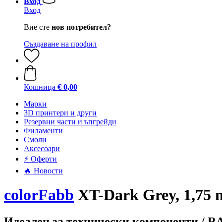
Вход
Вход
Вие сте
нов потребител?
Създаване на профил
Кошница
€ 0,00
Mарки
3D принтери и други
Резервни части и ъпгрейди
Филаменти
Смоли
Аксесоари
⚡ Оферти
🔥 Новости
colorFabb
XT-Dark Grey, 1,75 
Идеален за технически компоненти / R