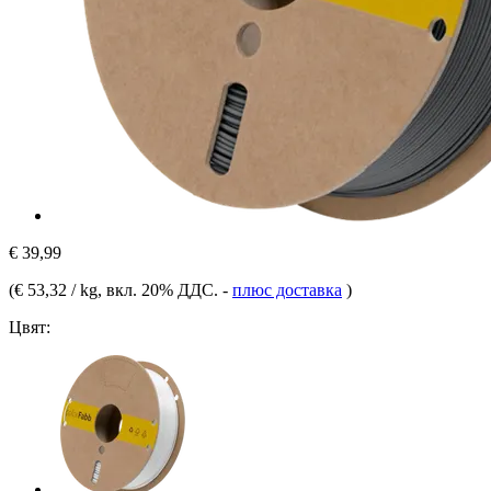
€ 39,99
(
€ 53,32 / kg
, вкл. 20% ДДС.
-
плюс доставка
)
Цвят: