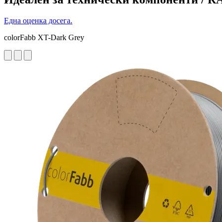
Една оценка досега.
colorFabb XT-Dark Grey