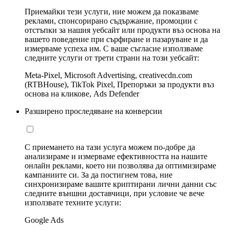
Приемайки тези услуги, ние можем да показваме
реклами, спонсорирано съдържание, промоции с
отстъпки за нашия уебсайт или продукти въз основа на
вашето поведение при сърфиране и пазаруване и да
измерваме успеха им. С ваше съгласие използваме
следните услуги от трети страни на този уебсайт:
Meta-Pixel, Microsoft Advertising, creativecdn.com
(RTBHouse), TikTok Pixel, Препоръки за продукти въз
основа на кликове, Ads Defender
Разширено проследяване на конверсии
С приемането на тази услуга можем по-добре да
анализираме и измерваме ефективността на нашите
онлайн реклами, което ни позволява да оптимизираме
кампаниите си. За да постигнем това, ние
синхронизираме вашите криптирани лични данни със
следните външни доставчици, при условие че вече
използвате техните услуги:
Google Ads