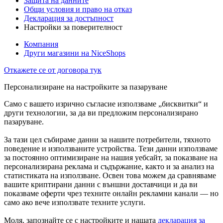
Защита на данните
Общи условия и право на отказ
Декларация за достъпност
Настройки за поверителност
Компания
Други магазини на NiceShops
Откажете се от договора тук
Персонализиране на настройките за пазаруване
Само с вашето изрично съгласие използваме „бисквитки“ и
други технологии, за да ви предложим персонализирано
пазаруване.
За тази цел събираме данни за нашите потребители, тяхното
поведение и използваните устройства. Тези данни използваме
за постоянно оптимизиране на нашия уебсайт, за показване на
персонализирана реклама и съдържание, както и за анализ на
статистиката на използване. Освен това можем да сравняваме
вашите криптирани данни с външни доставчици и да ви
показваме оферти чрез техните онлайн рекламни канали — но
само ако вече използвате техните услуги.
Моля, запознайте се с настройките и нашата
декларация за