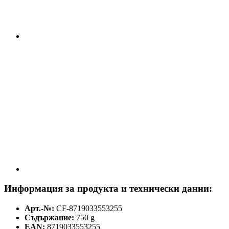
Информация за продукта и технически данни:
Арт.-№:
CF-8719033553255
Съдържание:
750 g
EAN:
8719033553255