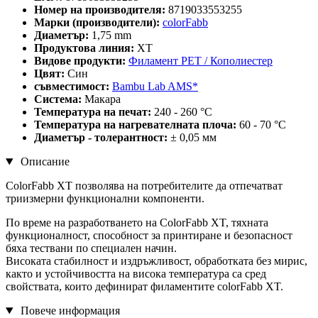
Номер на производителя:
8719033553255
Марки (производители):
colorFabb
Диаметър:
1,75 mm
Продуктова линия:
XT
Видове продукти:
Филамент PET / Кополиестер
Цвят:
Син
съвместимост:
Bambu Lab AMS*
Система:
Макара
Температура на печат:
240 - 260 °C
Температура на нагревателната плоча:
60 - 70 °C
Диаметър - толерантност:
± 0,05 мм
Описание
ColorFabb XT позволява на потребителите да отпечатват
триизмерни функционални компоненти.
По време на разработването на ColorFabb XT, тяхната
функционалност, способност за принтиране и безопасност
бяха тествани по специален начин.
Високата стабилност и издръжливост, обработката без мирис,
както и устойчивостта на висока температура са сред
свойствата, които дефинират филаментите colorFabb XT.
Повече информация