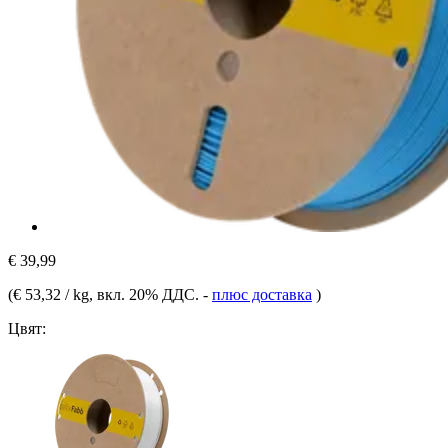
€ 39,99
(
€ 53,32 / kg
, вкл. 20% ДДС.
-
плюс доставка
)
Цвят: