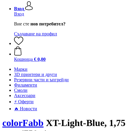
Вход
Вход
Вие сте
нов потребител?
Създаване на профил
Кошница
€ 0,00
Mарки
3D принтери и други
Резервни части и ъпгрейди
Филаменти
Смоли
Аксесоари
⚡ Оферти
🔥 Новости
colorFabb
XT-Light-Blue, 1,75