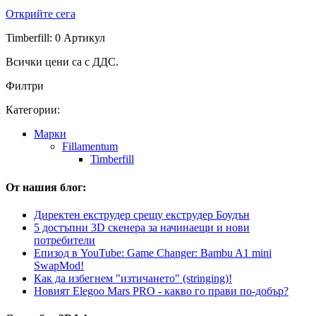
Открийте сега
Timberfill: 0 Артикул
Всички цени са с ДДС.
Филтри
Категории:
Mарки
Fillamentum
Timberfill
От нашия блог:
Директен екструдер срещу екструдер Боудън
5 достъпни 3D скенера за начинаещи и нови
потребители
Епизод в YouTube: Game Changer: Bambu A1 mini
SwapMod!
Как да избегнем "изтичането" (stringing)!
Новият Elegoo Mars PRO - какво го прави по-добър?