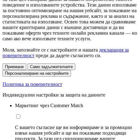
поведение и използваните устройства. Тези данни използваме
за постоянно оптимизиране на нашия уебсайт, за показване на
персонализирана реклама и съдържание, както и за анализ на
статистиката на използване. Освен това можем да сравняваме
вашите криптирани данни с външни доставчици и да ви
показваме оферти чрез техните онлайн рекламни канали — но
само ако вече използвате техните услуги.
Моля, запознайте се с настройките и нашата
декларация за
поверителност
преди да дадете съгласието си.
Приемане
Само задължителните
Персонализиране на настройките
Политика за поверителност
Индивидуални настройки за защита на данните
Маркетинг чрез Customer Match
С вашето съгласие ще ви информираме и за промоции
извън нашия уебсайт и ще ви показваме подходящи
продукти. За тази цел синхронизираме вашите