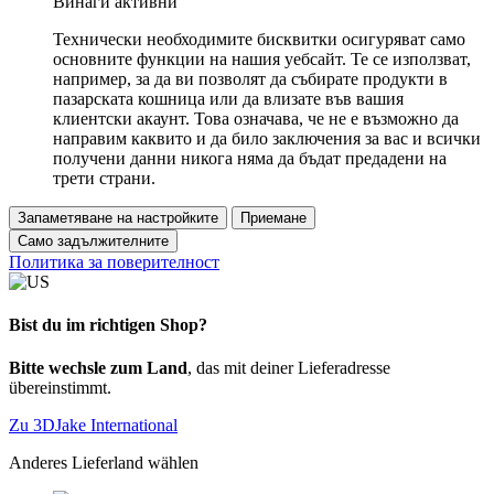
Винаги активни
Технически необходимите бисквитки осигуряват само
основните функции на нашия уебсайт. Те се използват,
например, за да ви позволят да събирате продукти в
пазарската кошница или да влизате във вашия
клиентски акаунт. Това означава, че не е възможно да
направим каквито и да било заключения за вас и всички
получени данни никога няма да бъдат предадени на
трети страни.
Запаметяване на настройките
Приемане
Само задължителните
Политика за поверителност
Bist du im richtigen Shop?
Bitte wechsle zum Land
, das mit deiner Lieferadresse
übereinstimmt.
Zu 3DJake International
Anderes Lieferland wählen