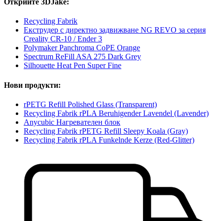
Открийте 3DJake:
Recycling Fabrik
Екструдер с директно задвижване NG REVO за серия
Creality CR-10 / Ender 3
Polymaker Panchroma CoPE Orange
Spectrum ReFill ASA 275 Dark Grey
Silhouette Heat Pen Super Fine
Нови продукти:
rPETG Refill Polished Glass (Transparent)
Recycling Fabrik rPLA Beruhigender Lavendel (Lavender)
Anycubic Нагревателен блок
Recycling Fabrik rPETG Refill Sleepy Koala (Gray)
Recycling Fabrik rPLA Funkelnde Kerze (Red-Glitter)