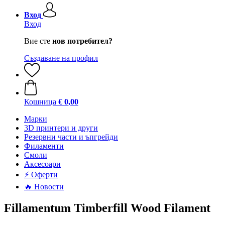
Вход
Вход
Вие сте
нов потребител?
Създаване на профил
Кошница
€ 0,00
Mарки
3D принтери и други
Резервни части и ъпгрейди
Филаменти
Смоли
Аксесоари
⚡ Оферти
🔥 Новости
Fillamentum Timberfill Wood Filament