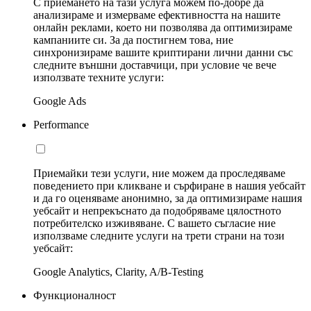
С приемането на тази услуга можем по-добре да
анализираме и измерваме ефективността на нашите
онлайн реклами, което ни позволява да оптимизираме
кампаниите си. За да постигнем това, ние
синхронизираме вашите криптирани лични данни със
следните външни доставчици, при условие че вече
използвате техните услуги:
Google Ads
Performance
Приемайки тези услуги, ние можем да проследяваме
поведението при кликване и сърфиране в нашия уебсайт
и да го оценяваме анонимно, за да оптимизираме нашия
уебсайт и непрекъснато да подобряваме цялостното
потребителско изживяване. С вашето съгласие ние
използваме следните услуги на трети страни на този
уебсайт:
Google Analytics, Clarity, A/B-Testing
Функционалност