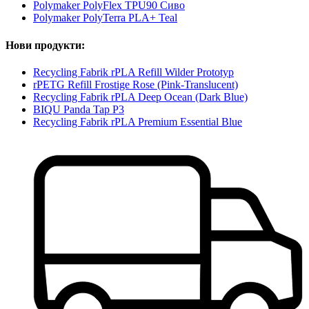
Polymaker PolyFlex TPU90 Сиво
Polymaker PolyTerra PLA+ Teal
Нови продукти:
Recycling Fabrik rPLA Refill Wilder Prototyp
rPETG Refill Frostige Rose (Pink-Translucent)
Recycling Fabrik rPLA Deep Ocean (Dark Blue)
BIQU Panda Tap P3
Recycling Fabrik rPLA Premium Essential Blue