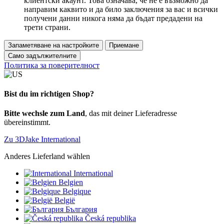
клиентски акаунт. Това означава, че не е възможно да
направим каквито и да било заключения за вас и всички
получени данни никога няма да бъдат предадени на
трети страни.
Запаметяване на настройките
Приемане
Само задължителните
Политика за поверителност
Bist du im richtigen Shop?
Bitte wechsle zum Land
, das mit deiner Lieferadresse
übereinstimmt.
Zu 3DJake International
Anderes Lieferland wählen
International
Belgien
Belgique
België
България
Česká republika