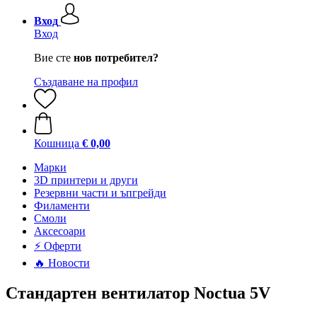
Вход
Вход
Вие сте
нов потребител?
Създаване на профил
Кошница
€ 0,00
Mарки
3D принтери и други
Резервни части и ъпгрейди
Филаменти
Смоли
Аксесоари
⚡ Оферти
🔥 Новости
Стандартен вентилатор Noctua 5V