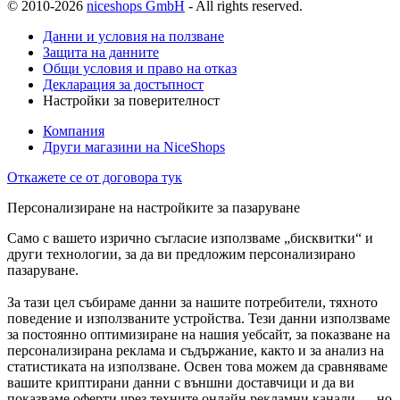
© 2010-2026
niceshops GmbH
- All rights reserved.
Данни и условия на ползване
Защита на данните
Общи условия и право на отказ
Декларация за достъпност
Настройки за поверителност
Компания
Други магазини на NiceShops
Откажете се от договора тук
Персонализиране на настройките за пазаруване
Само с вашето изрично съгласие използваме „бисквитки“ и
други технологии, за да ви предложим персонализирано
пазаруване.
За тази цел събираме данни за нашите потребители, тяхното
поведение и използваните устройства. Тези данни използваме
за постоянно оптимизиране на нашия уебсайт, за показване на
персонализирана реклама и съдържание, както и за анализ на
статистиката на използване. Освен това можем да сравняваме
вашите криптирани данни с външни доставчици и да ви
показваме оферти чрез техните онлайн рекламни канали — но