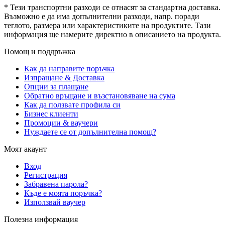
* Тези транспортни разходи се отнасят за стандартна доставка.
Възможно е да има допълнителни разходи, напр. поради
теглото, размера или характеристиките на продуктите. Тази
информация ще намерите директно в описанието на продукта.
Помощ и поддръжка
Как да направите поръчка
Изпращане & Доставка
Опции за плащане
Обратно връщане и възстановяване на сума
Как да ползвате профила си
Бизнес клиенти
Промоции & ваучери
Нуждаете се от допълнителна помощ?
Моят акаунт
Вход
Регистрация
Забравена парола?
Къде е моята поръчка?
Използвай ваучер
Полезна информация