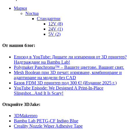
Mарки
Noctua
Стандартни
12V (8)
24V (1)
5V (2)
От нашия блог:
Епизод в YouTube: Дишате ли изпарения от 3D принтер?
Надграждане на Bambu Lab!
Polymaker Panchroma™ – Вашите цветове. Вашият свят.
Mesh Boolean при 3D печат: изрязване, комбиниране и
адаптиране на модели без CAD
Базов FDM 3D принтер под 300 €! (Издание 2025 г.)
YouTube Episode: We Designed A Print-In-Place
Slingshot...And It Is Scary!
Открийте 3DJake:
3DMakerpro
Bambu Lab PETG-CF Indigo Blue
Creality Nozzle Wiper Adhesive Tape