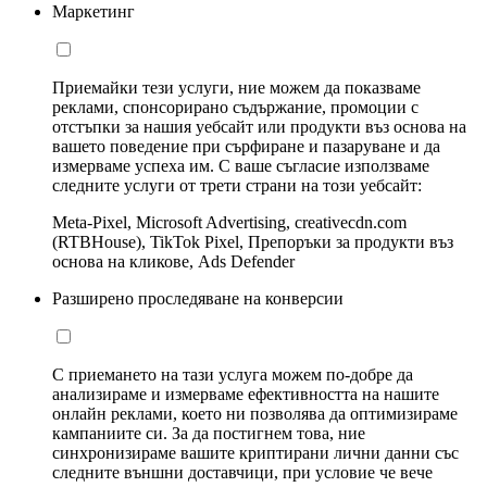
Маркетинг
Приемайки тези услуги, ние можем да показваме
реклами, спонсорирано съдържание, промоции с
отстъпки за нашия уебсайт или продукти въз основа на
вашето поведение при сърфиране и пазаруване и да
измерваме успеха им. С ваше съгласие използваме
следните услуги от трети страни на този уебсайт:
Meta-Pixel, Microsoft Advertising, creativecdn.com
(RTBHouse), TikTok Pixel, Препоръки за продукти въз
основа на кликове, Ads Defender
Разширено проследяване на конверсии
С приемането на тази услуга можем по-добре да
анализираме и измерваме ефективността на нашите
онлайн реклами, което ни позволява да оптимизираме
кампаниите си. За да постигнем това, ние
синхронизираме вашите криптирани лични данни със
следните външни доставчици, при условие че вече