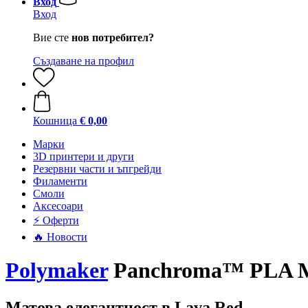
Вход
Вход
Вие сте
нов потребител?
Създаване на профил
Кошница
€ 0,00
Mарки
3D принтери и други
Резервни части и ъпгрейди
Филаменти
Смоли
Аксесоари
⚡ Оферти
🔥 Новости
Polymaker
Panchroma™ PLA Mat
Матова елегантност в Lava Red