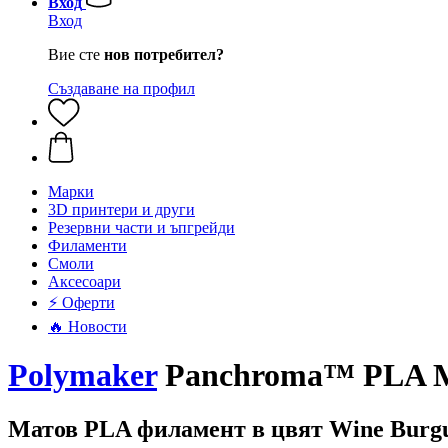
Вход
Вход
Вие сте
нов потребител?
Създаване на профил
Mарки
3D принтери и други
Резервни части и ъпгрейди
Филаменти
Смоли
Аксесоари
⚡ Оферти
🔥 Новости
Polymaker
Panchroma™ PLA Mat
Матов PLA филамент в цвят Wine Burg