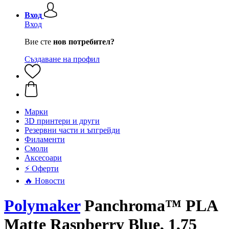
Вход
Вход
Вие сте
нов потребител?
Създаване на профил
Mарки
3D принтери и други
Резервни части и ъпгрейди
Филаменти
Смоли
Аксесоари
⚡ Оферти
🔥 Новости
Polymaker
Panchroma™ PLA
Matte Raspberry Blue, 1,75