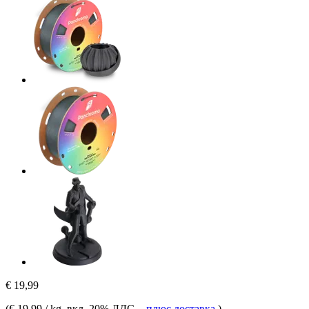
€ 19,99
(
€ 19,99 / kg
, вкл. 20% ДДС.
-
плюс доставка
)