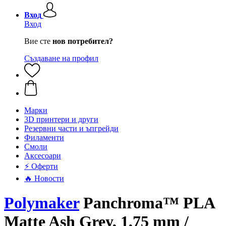
Вход
Вход
Вие сте
нов потребител?
Създаване на профил
Mарки
3D принтери и други
Резервни части и ъпгрейди
Филаменти
Смоли
Аксесоари
⚡ Оферти
🔥 Новости
Polymaker
Panchroma™ PLA
Matte Ash Grey, 1,75 mm /