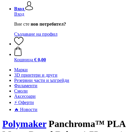
Вход
Вход
Вие сте
нов потребител?
Създаване на профил
Кошница
€ 0,00
Mарки
3D принтери и други
Резервни части и ъпгрейди
Филаменти
Смоли
Аксесоари
⚡ Оферти
🔥 Новости
Polymaker
Panchroma™ PLA