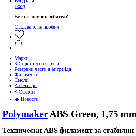
Вход
Вход
Вие сте
нов потребител?
Създаване на профил
Mарки
3D принтери и други
Резервни части и ъпгрейди
Филаменти
Смоли
Аксесоари
⚡ Оферти
🔥 Новости
Polymaker
ABS Green, 1,75 mm 
Технически ABS филамент за стабилни