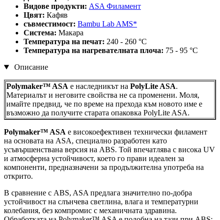
Видове продукти:
ASA Филамент
Цвят:
Кафяв
съвместимост:
Bambu Lab AMS*
Система:
Макара
Температура на печат:
240 - 260 °C
Температура на нагревателната плоча:
75 - 95 °C
Описание
Polymaker™ ASA
е наследникът на
PolyLite ASA
.
Материалът и неговите свойства не са променени. Моля,
имайте предвид, че по време на прехода към новото име е
възможно да получите старата опаковка PolyLite ASA.
Polymaker™ ASA
е високоефективен технически филамент
на основата на ASA, специално разработен като
усъвършенствана версия на ABS. Той впечатлява с висока UV
и атмосферна устойчивост, което го прави идеален за
компоненти, предназначени за продължителна употреба на
открито.
В сравнение с ABS, ASA предлага значително по-добра
устойчивост на слънчева светлина, влага и температурни
колебания, без компромис с механичната здравина.
Обработката на Polymaker™ ASA е подобна на тази при ABS: