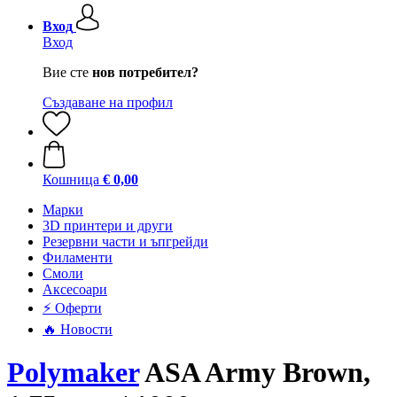
Вход
Вход
Вие сте
нов потребител?
Създаване на профил
Кошница
€ 0,00
Mарки
3D принтери и други
Резервни части и ъпгрейди
Филаменти
Смоли
Аксесоари
⚡ Оферти
🔥 Новости
Polymaker
ASA Army Brown,