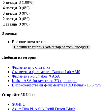
5 звезди
3
(100%)
4 звезди
0
(0%)
3 звезди
0
(0%)
2 звезди
0
(0%)
1 звезда
0
(0%)
3
оценки
Все още няма отзиви.
Напишете първия коментар за този продукт.
Любими категории:
Филаменти с отстъпка
Съвместим филамент с Bambu Lab AMS
Филамент Polymaker™ ASA
Кафяв ASA филамент за 3D принтери
Висококачествени филаменти за 3D печат - 1,75 mm
Открийте 3DJake:
SUNLU
AzureFilm PLA Silk Refill Desert Blush