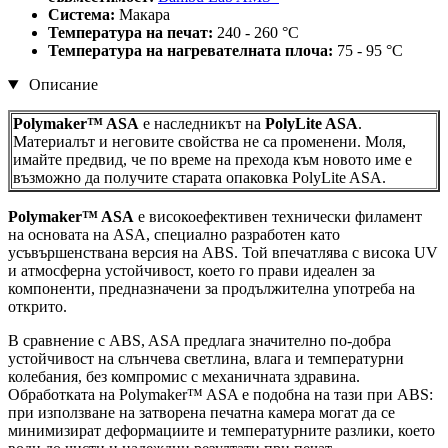
Система:
Макара
Температура на печат:
240 - 260 °C
Температура на нагревателната плоча:
75 - 95 °C
Описание
Polymaker™ ASA
е наследникът на
PolyLite ASA
.
Материалът и неговите свойства не са променени. Моля,
имайте предвид, че по време на прехода към новото име е
възможно да получите старата опаковка PolyLite ASA.
Polymaker™ ASA
е високоефективен технически филамент
на основата на ASA, специално разработен като
усъвършенствана версия на ABS. Той впечатлява с висока UV
и атмосферна устойчивост, което го прави идеален за
компоненти, предназначени за продължителна употреба на
открито.
В сравнение с ABS, ASA предлага значително по-добра
устойчивост на слънчева светлина, влага и температурни
колебания, без компромис с механичната здравина.
Обработката на Polymaker™ ASA е подобна на тази при ABS:
при използване на затворена печатна камера могат да се
минимизират деформациите и температурните разлики, което