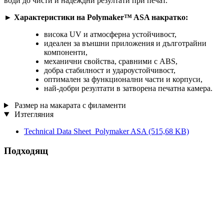
води до чисти и надеждни резултати при печат.
► Характеристики на Polymaker™ ASA накратко:
висока UV и атмосферна устойчивост,
идеален за външни приложения и дълготрайни
компоненти,
механични свойства, сравними с ABS,
добра стабилност и удароустойчивост,
оптимален за функционални части и корпуси,
най-добри резултати в затворена печатна камера.
Размер на макарата с филаменти
Изтегляния
Technical Data Sheet_Polymaker ASA
(515,68 KB)
Подходящ