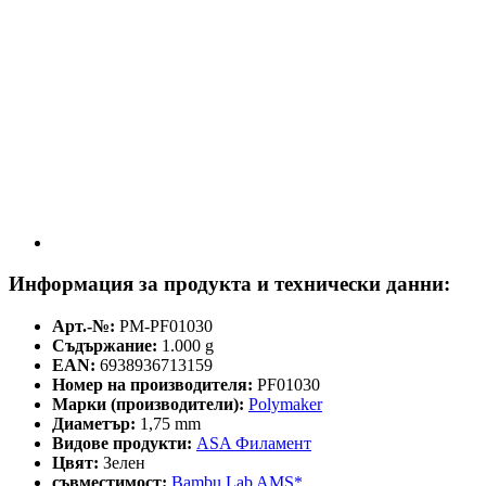
Информация за продукта и технически данни:
Арт.-№:
PM-PF01030
Съдържание:
1.000 g
EAN:
6938936713159
Номер на производителя:
PF01030
Марки (производители):
Polymaker
Диаметър:
1,75 mm
Видове продукти:
ASA Филамент
Цвят:
Зелен
съвместимост:
Bambu Lab AMS*