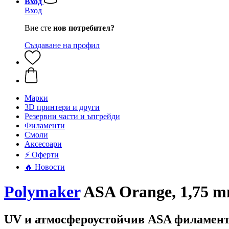
Вход
Вход
Вие сте
нов потребител?
Създаване на профил
Mарки
3D принтери и други
Резервни части и ъпгрейди
Филаменти
Смоли
Аксесоари
⚡ Оферти
🔥 Новости
Polymaker
ASA Orange, 1,75 mm
UV и атмосфероустойчив ASA филамент