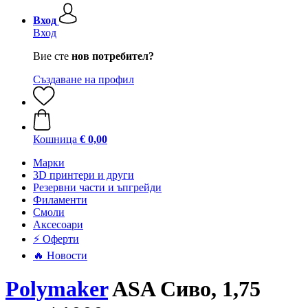
Вход
Вход
Вие сте
нов потребител?
Създаване на профил
Кошница
€ 0,00
Mарки
3D принтери и други
Резервни части и ъпгрейди
Филаменти
Смоли
Аксесоари
⚡ Оферти
🔥 Новости
Polymaker
ASA Сиво, 1,75