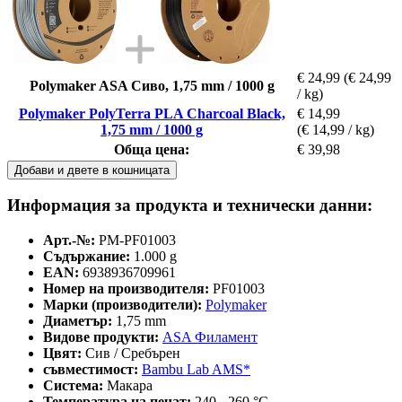
€ 24,99
(€ 24,99
Polymaker ASA Сиво, 1,75 mm / 1000 g
/ kg)
Polymaker PolyTerra PLA Charcoal Black,
€ 14,99
1,75 mm / 1000 g
(€ 14,99 / kg)
Обща цена:
€ 39,98
Добави и двете в кошницата
Информация за продукта и технически данни:
Арт.-№:
PM-PF01003
Съдържание:
1.000 g
EAN:
6938936709961
Номер на производителя:
PF01003
Марки (производители):
Polymaker
Диаметър:
1,75 mm
Видове продукти:
ASA Филамент
Цвят:
Сив / Сребърен
съвместимост:
Bambu Lab AMS*
Система:
Макара
Температура на печат:
240 - 260 °C