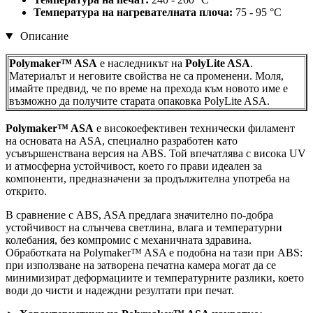
Температура на нагревателната плоча:
75 - 95 °C
Описание
Polymaker™ ASA
е наследникът на
PolyLite ASA
.
Материалът и неговите свойства не са променени. Моля,
имайте предвид, че по време на прехода към новото име е
възможно да получите старата опаковка PolyLite ASA.
Polymaker™ ASA
е високоефективен технически филамент
на основата на ASA, специално разработен като
усъвършенствана версия на ABS. Той впечатлява с висока UV
и атмосферна устойчивост, което го прави идеален за
компоненти, предназначени за продължителна употреба на
открито.
В сравнение с ABS, ASA предлага значително по-добра
устойчивост на слънчева светлина, влага и температурни
колебания, без компромис с механичната здравина.
Обработката на Polymaker™ ASA е подобна на тази при ABS:
при използване на затворена печатна камера могат да се
минимизират деформациите и температурните разлики, което
води до чисти и надеждни резултати при печат.