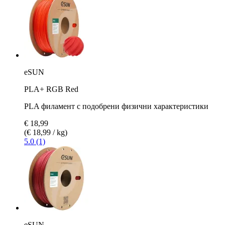
eSUN
PLA+ RGB Red
PLA филамент с подобрени физични характеристики
€ 18,99
(€ 18,99 / kg)
5.0 (1)
eSUN