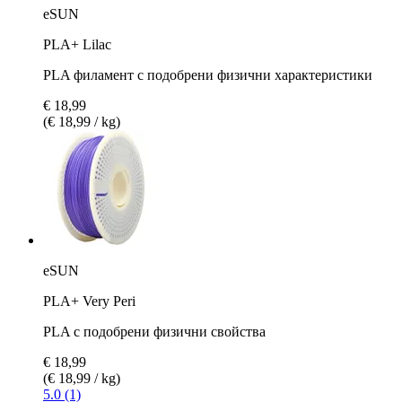
eSUN
PLA+ Lilac
PLA филамент с подобрени физични характеристики
€ 18,99
(€ 18,99 / kg)
eSUN
PLA+ Very Peri
PLA с подобрени физични свойства
€ 18,99
(€ 18,99 / kg)
5.0 (1)