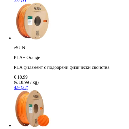
eSUN
PLA+ Orange
PLA филамент с подобрени физически свойства
€ 18,99
(€ 18,99 / kg)
4.9 (22)