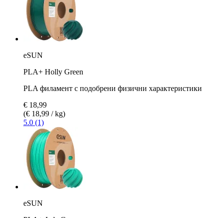
eSUN
PLA+ Holly Green
PLA филамент с подобрени физични характеристики
€ 18,99
(€ 18,99 / kg)
5.0 (1)
eSUN