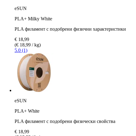
eSUN
PLA+ Milky White
PLA филамент с подобрени физични характеристики
€ 18,99
(€ 18,99 / kg)
5.0 (1)
eSUN
PLA+ White
PLA филамент с подобрени физически свойства
€ 18,99