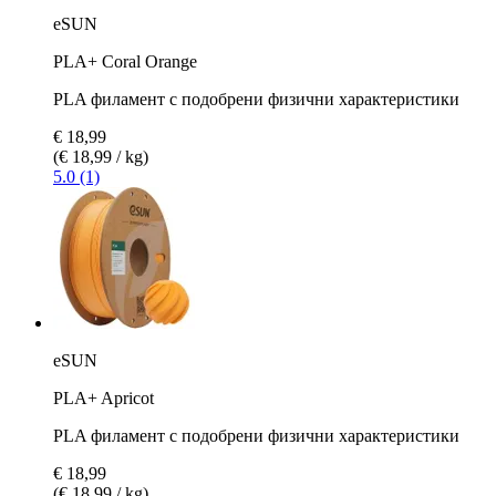
eSUN
PLA+ Coral Orange
PLA филамент с подобрени физични характеристики
€ 18,99
(€ 18,99 / kg)
5.0 (1)
eSUN
PLA+ Apricot
PLA филамент с подобрени физични характеристики
€ 18,99
(€ 18,99 / kg)