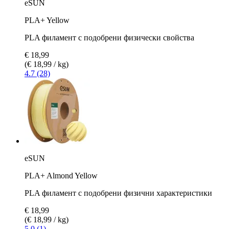
eSUN
PLA+ Yellow
PLA филамент с подобрени физически свойства
€ 18,99
(€ 18,99 / kg)
4.7 (28)
eSUN
PLA+ Almond Yellow
PLA филамент с подобрени физични характеристики
€ 18,99
(€ 18,99 / kg)
5.0 (1)