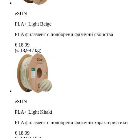
eSUN
PLA+ Light Beige
PLA филамент с подобрени физични свойства
€ 18,99
(€ 18,99 / kg)
eSUN
PLA+ Light Khaki
PLA филамент с подобрени физични характеристики
€ 18,99