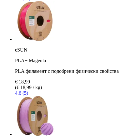
eSUN
PLA+ Magenta
PLA филамент с подобрени физически свойства
€ 18,99
(€ 18,99 / kg)
4.6 (5)