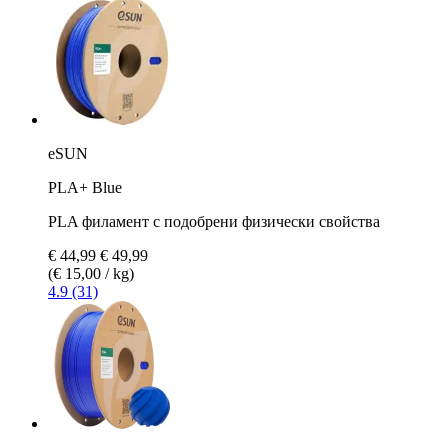
eSUN
PLA+ Blue
PLA филамент с подобрени физически свойства
€ 44,99
€ 49,99
(€ 15,00 / kg)
4.9 (31)