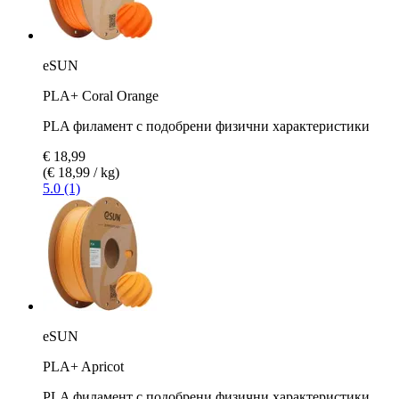
eSUN
PLA+ Coral Orange
PLA филамент с подобрени физични характеристики
€ 18,99
(€ 18,99 / kg)
5.0 (1)
eSUN
PLA+ Apricot
PLA филамент с подобрени физични характеристики