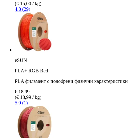
(€ 15,00 / kg)
4.8 (29)
eSUN
PLA+ RGB Red
PLA филамент с подобрени физични характеристики
€ 18,99
(€ 18,99 / kg)
5.0 (1)