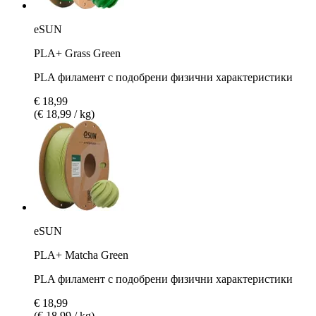
eSUN
PLA+ Grass Green
PLA филамент с подобрени физични характеристики
€ 18,99
(€ 18,99 / kg)
eSUN
PLA+ Matcha Green
PLA филамент с подобрени физични характеристики
€ 18,99
(€ 18,99 / kg)