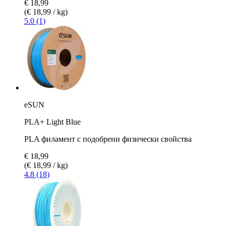
€ 18,99
(€ 18,99 / kg)
5.0 (1)
eSUN
PLA+ Light Blue
PLA филамент с подобрени физически свойства
€ 18,99
(€ 18,99 / kg)
4.8 (18)