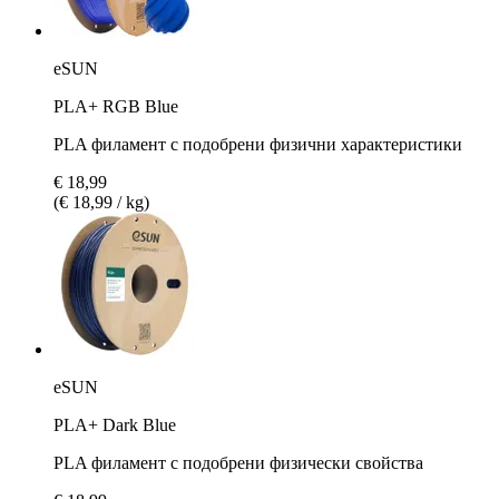
eSUN
PLA+ RGB Blue
PLA филамент с подобрени физични характеристики
€ 18,99
(€ 18,99 / kg)
eSUN
PLA+ Dark Blue
PLA филамент с подобрени физически свойства