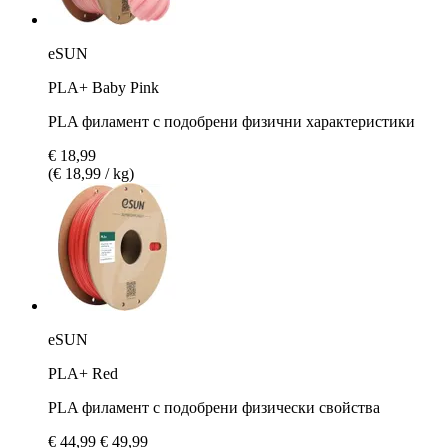
eSUN
PLA+ Baby Pink
PLA филамент с подобрени физични характеристики
€ 18,99
(€ 18,99 / kg)
eSUN
PLA+ Red
PLA филамент с подобрени физически свойства
€ 44,99
€ 49,99