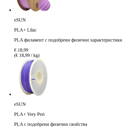
eSUN
PLA+ Lilac
PLA филамент с подобрени физични характеристики
€ 18,99
(€ 18,99 / kg)
eSUN
PLA+ Very Peri
PLA с подобрени физични свойства