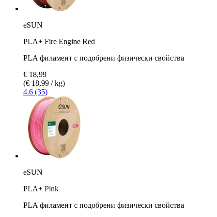
eSUN
PLA+ Fire Engine Red
PLA филамент с подобрени физически свойства
€ 18,99
(€ 18,99 / kg)
4.6 (35)
eSUN
PLA+ Pink
PLA филамент с подобрени физически свойства