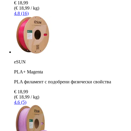
€ 18,99
(€ 18,99 / kg)
4.8 (16)
eSUN
PLA+ Magenta
PLA филамент с подобрени физически свойства
€ 18,99
(€ 18,99 / kg)
4.6 (5)