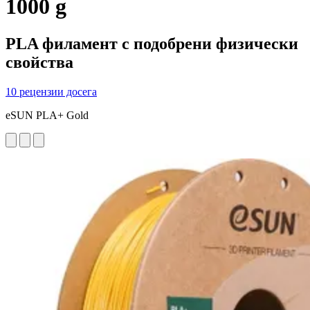
1000 g
PLA филамент с подобрени физически
свойства
10 рецензии досега
eSUN PLA+ Gold