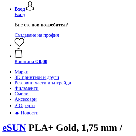
Вход
Вход
Вие сте
нов потребител?
Създаване на профил
Кошница
€ 0,00
Mарки
3D принтери и други
Резервни части и ъпгрейди
Филаменти
Смоли
Аксесоари
⚡ Оферти
🔥 Новости
eSUN
PLA+ Gold, 1,75 mm /