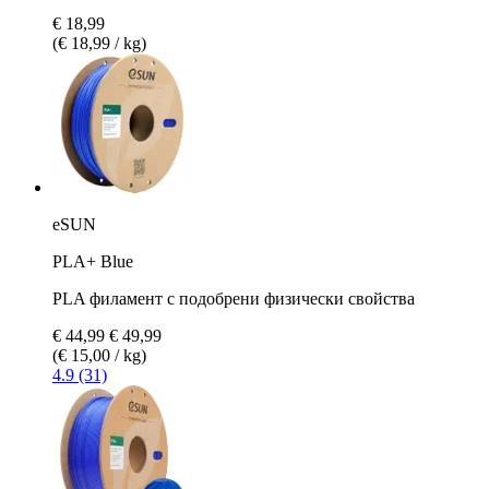
€ 18,99
(€ 18,99 / kg)
eSUN
PLA+ Blue
PLA филамент с подобрени физически свойства
€ 44,99
€ 49,99
(€ 15,00 / kg)
4.9 (31)