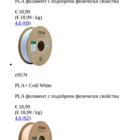
PLA филамент с подобрени физически свойства
€ 18,99
(€ 18,99 / kg)
4.6 (69)
eSUN
PLA+ Cold White
PLA филамент с подобрени физически свойства
€ 18,99
(€ 18,99 / kg)
4.6 (62)