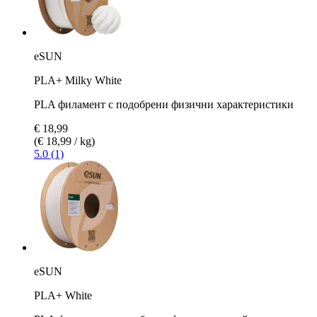
eSUN
PLA+ Milky White
PLA филамент с подобрени физични характеристики
€ 18,99
(€ 18,99 / kg)
5.0 (1)
eSUN
PLA+ White