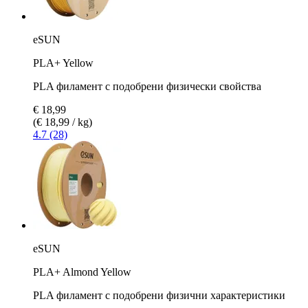
eSUN
PLA+ Yellow
PLA филамент с подобрени физически свойства
€ 18,99
(€ 18,99 / kg)
4.7 (28)
eSUN
PLA+ Almond Yellow
PLA филамент с подобрени физични характеристики