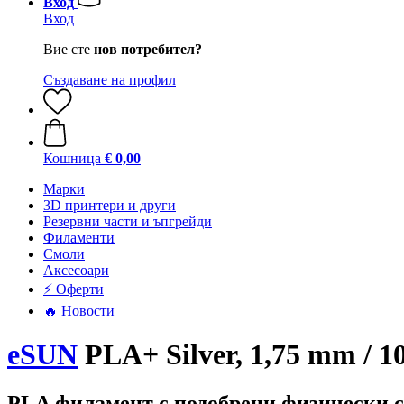
Вход
Вход
Вие сте
нов потребител?
Създаване на профил
Кошница
€ 0,00
Mарки
3D принтери и други
Резервни части и ъпгрейди
Филаменти
Смоли
Аксесоари
⚡ Оферти
🔥 Новости
eSUN
PLA+ Silver, 1,75 mm / 1
PLA филамент с подобрени физически 