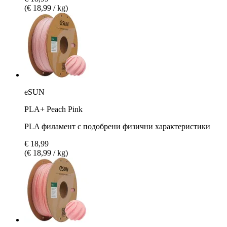
(€ 18,99 / kg)
eSUN
PLA+ Peach Pink
PLA филамент с подобрени физични характеристики
€ 18,99
(€ 18,99 / kg)