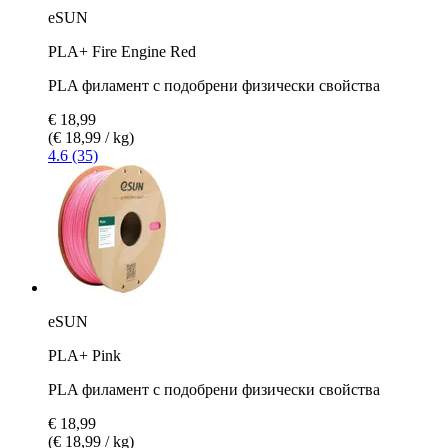
eSUN
PLA+ Fire Engine Red
PLA филамент с подобрени физически свойства
€ 18,99
(€ 18,99 / kg)
4.6 (35)
eSUN
PLA+ Pink
PLA филамент с подобрени физически свойства
€ 18,99
(€ 18,99 / kg)