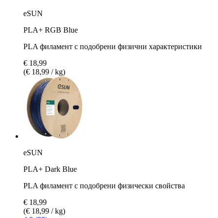
eSUN
PLA+ RGB Blue
PLA филамент с подобрени физични характеристики
€ 18,99
(€ 18,99 / kg)
eSUN
PLA+ Dark Blue
PLA филамент с подобрени физически свойства
€ 18,99
(€ 18,99 / kg)