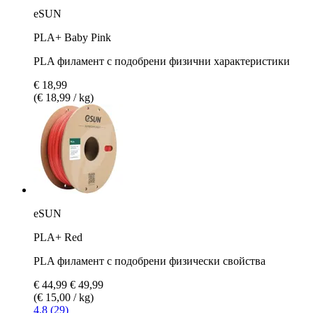
eSUN
PLA+ Baby Pink
PLA филамент с подобрени физични характеристики
€ 18,99
(€ 18,99 / kg)
eSUN
PLA+ Red
PLA филамент с подобрени физически свойства
€ 44,99
€ 49,99
(€ 15,00 / kg)
4.8 (29)