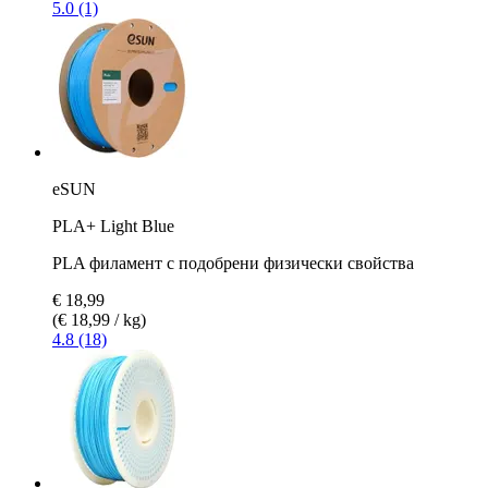
5.0 (1)
eSUN
PLA+ Light Blue
PLA филамент с подобрени физически свойства
€ 18,99
(€ 18,99 / kg)
4.8 (18)