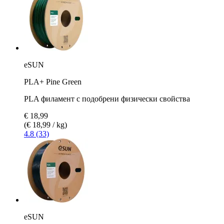
eSUN
PLA+ Pine Green
PLA филамент с подобрени физически свойства
€ 18,99
(€ 18,99 / kg)
4.8 (33)
eSUN