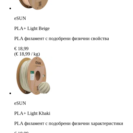
eSUN
PLA+ Light Beige
PLA филамент с подобрени физични свойства
€ 18,99
(€ 18,99 / kg)
eSUN
PLA+ Light Khaki
PLA филамент с подобрени физични характеристики