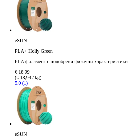
eSUN
PLA+ Holly Green
PLA филамент с подобрени физични характеристики
€ 18,99
(€ 18,99 / kg)
5.0 (1)
eSUN