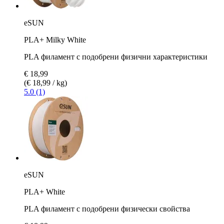
eSUN
PLA+ Milky White
PLA филамент с подобрени физични характеристики
€ 18,99
(€ 18,99 / kg)
5.0 (1)
eSUN
PLA+ White
PLA филамент с подобрени физически свойства