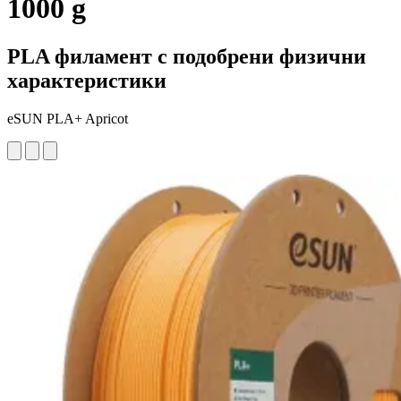
1000 g
PLA филамент с подобрени физични
характеристики
eSUN PLA+ Apricot