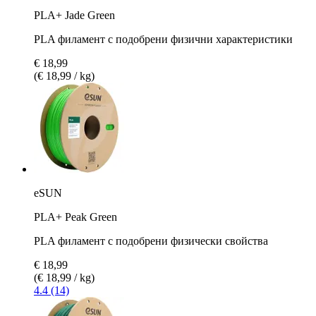
PLA+ Jade Green
PLA филамент с подобрени физични характеристики
€ 18,99
(€ 18,99 / kg)
eSUN
PLA+ Peak Green
PLA филамент с подобрени физически свойства
€ 18,99
(€ 18,99 / kg)
4.4 (14)