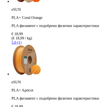
eSUN
PLA+ Coral Orange
PLA филамент с подобрени физични характеристики
€ 18,99
(€ 18,99 / kg)
5.0 (1)
eSUN
PLA+ Apricot
PLA филамент с подобрени физични характеристики
€ 18,99