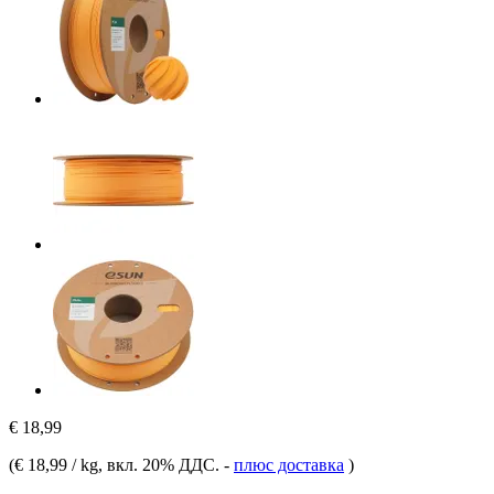
€ 18,99
(
€ 18,99 / kg
, вкл. 20% ДДС.
-
плюс доставка
)