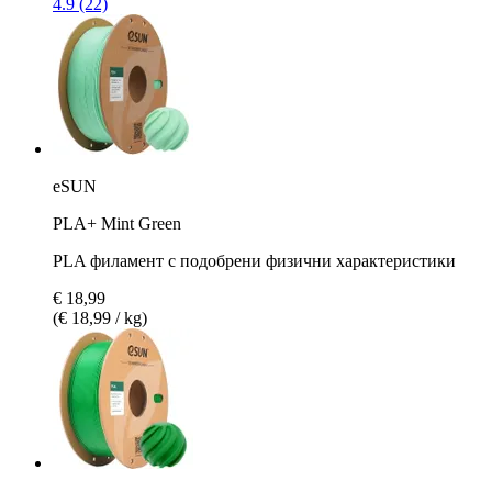
4.9 (22)
eSUN
PLA+ Mint Green
PLA филамент с подобрени физични характеристики
€ 18,99
(€ 18,99 / kg)