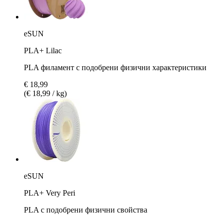
eSUN
PLA+ Lilac
PLA филамент с подобрени физични характеристики
€ 18,99
(€ 18,99 / kg)
eSUN
PLA+ Very Peri
PLA с подобрени физични свойства