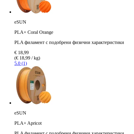
eSUN
PLA+ Coral Orange
PLA филамент с подобрени физични характеристики
€ 18,99
(€ 18,99 / kg)
5.0 (1)
eSUN
PLA+ Apricot
PLA филамент с подобрени физични характеристики