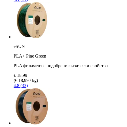
eSUN
PLA+ Pine Green
PLA филамент с подобрени физически свойства
€ 18,99
(€ 18,99 / kg)
4.8 (33)