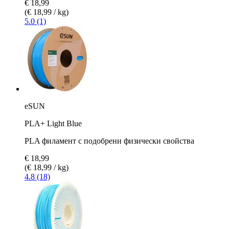
€ 18,99
(€ 18,99 / kg)
5.0 (1)
eSUN
PLA+ Light Blue
PLA филамент с подобрени физически свойства
€ 18,99
(€ 18,99 / kg)
4.8 (18)