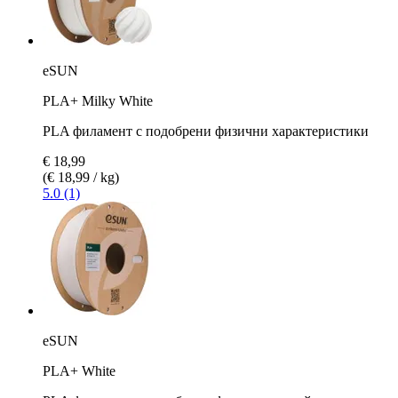
eSUN
PLA+ Milky White
PLA филамент с подобрени физични характеристики
€ 18,99
(€ 18,99 / kg)
5.0 (1)
eSUN
PLA+ White