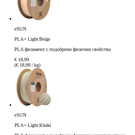
eSUN
PLA+ Light Beige
PLA филамент с подобрени физични свойства
€ 18,99
(€ 18,99 / kg)
eSUN
PLA+ Light Khaki