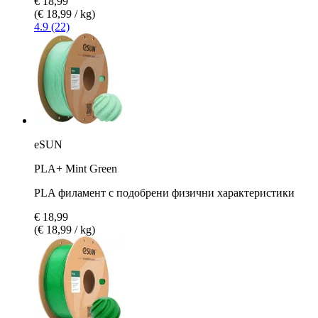
€ 18,99
(€ 18,99 / kg)
4.9 (22)
eSUN
PLA+ Mint Green
PLA филамент с подобрени физични характеристики
€ 18,99
(€ 18,99 / kg)