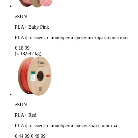
eSUN
PLA+ Baby Pink
PLA филамент с подобрени физични характеристики
€ 18,99
(€ 18,99 / kg)
eSUN
PLA+ Red
PLA филамент с подобрени физически свойства
€ 44,99
€ 49,99