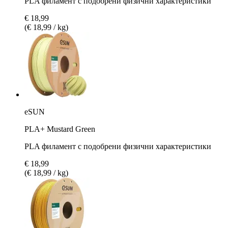
PLA филамент с подобрени физични характеристики
€ 18,99
(€ 18,99 / kg)
eSUN
PLA+ Mustard Green
PLA филамент с подобрени физични характеристики
€ 18,99
(€ 18,99 / kg)