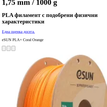
1,75 mm / 1000 g
PLA филамент с подобрени физични
характеристики
Една оценка досега.
eSUN PLA+ Coral Orange