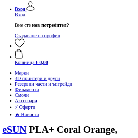
Вход
Вход
Вие сте
нов потребител?
Създаване на профил
Кошница
€ 0,00
Mарки
3D принтери и други
Резервни части и ъпгрейди
Филаменти
Смоли
Аксесоари
⚡ Оферти
🔥 Новости
eSUN
PLA+ Coral Orange,