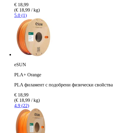
€ 18,99
(€ 18,99 / kg)
5.0 (1)
eSUN
PLA+ Orange
PLA филамент с подобрени физически свойства
€ 18,99
(€ 18,99 / kg)
4.9 (22)