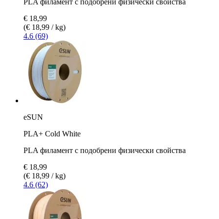
PLA филамент с подобрени физически свойства
€ 18,99
(€ 18,99 / kg)
4.6 (69)
eSUN
PLA+ Cold White
PLA филамент с подобрени физически свойства
€ 18,99
(€ 18,99 / kg)
4.6 (62)