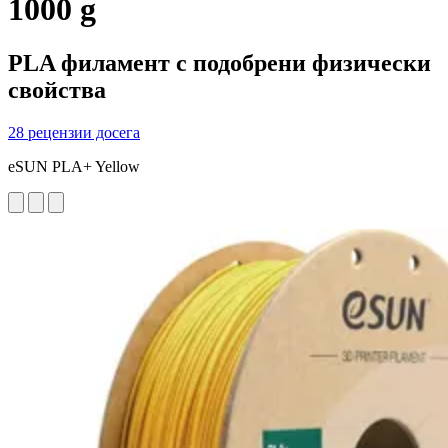
1000 g
PLA филамент с подобрени физически
свойства
28 рецензии досега
eSUN PLA+ Yellow