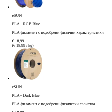
eSUN
PLA+ RGB Blue
PLA филамент с подобрени физични характеристики
€ 18,99
(€ 18,99 / kg)
eSUN
PLA+ Dark Blue
PLA филамент с подобрени физически свойства