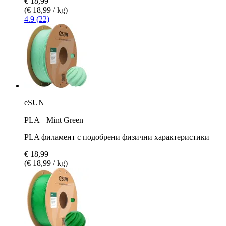
€ 18,99
(€ 18,99 / kg)
4.9 (22)
eSUN
PLA+ Mint Green
PLA филамент с подобрени физични характеристики
€ 18,99
(€ 18,99 / kg)