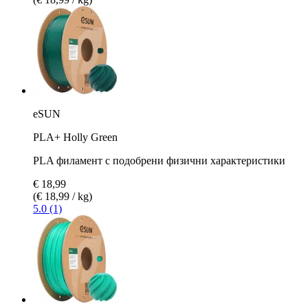
eSUN
PLA+ Holly Green
PLA филамент с подобрени физични характеристики
€ 18,99
(€ 18,99 / kg)
5.0 (1)