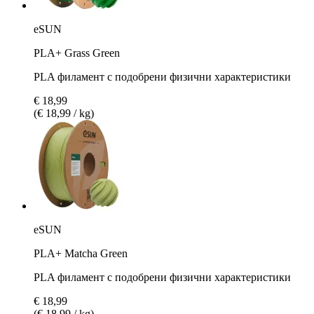
eSUN
PLA+ Grass Green
PLA филамент с подобрени физични характеристики
€ 18,99
(€ 18,99 / kg)
eSUN
PLA+ Matcha Green
PLA филамент с подобрени физични характеристики
€ 18,99
(€ 18,99 / kg)