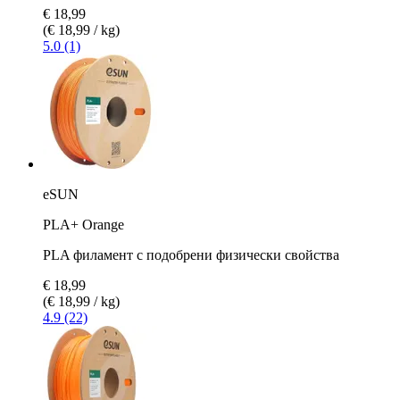
€ 18,99
(€ 18,99 / kg)
5.0 (1)
eSUN
PLA+ Orange
PLA филамент с подобрени физически свойства
€ 18,99
(€ 18,99 / kg)
4.9 (22)